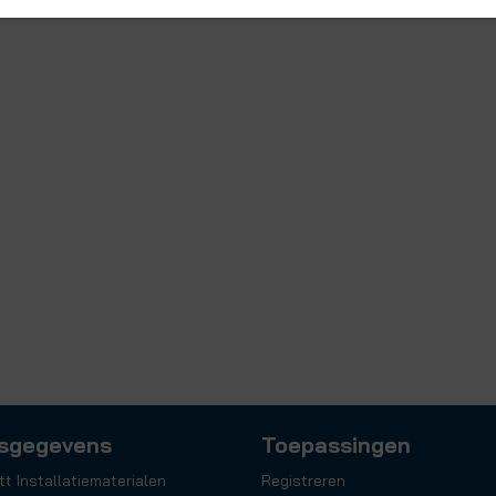
sgegevens
Toepassingen
tt Installatiematerialen
Registreren