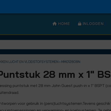
HOME
INLOGGEN
UKKEN LUCHT EN VLOEISTOFSYSTEMEN
› MM012808N
Puntstuk 28 mm x 1" B
essing puntstuk met 28 mm John Guest push-in x 1" BSPT (co
uitendraad.
ntworpen voor gebruik in (pers)luchtsystemen.Tevens geschik
acuümtoepassingen en verwarming- en koelsystemen. Te gebr