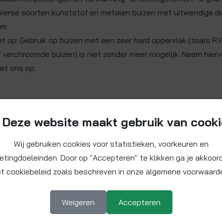
iverse soorten kunststof en metalen buizen met uitwendige d
m.
et op: Gebruik op buizen met een zeer hard oppervlak (zoals RV
f verchroomde buizen) is niet zonder meer mogelijk. Neem hier
et ons op.
Deze website maakt gebruik van cook
Wij gebruiken cookies voor statistieken, voorkeuren en
etingdoeleinden. Door op "Accepteren" te klikken ga je akkoor
t cookiebeleid zoals beschreven in onze algemene voorwaard
Weigeren
Accepteren