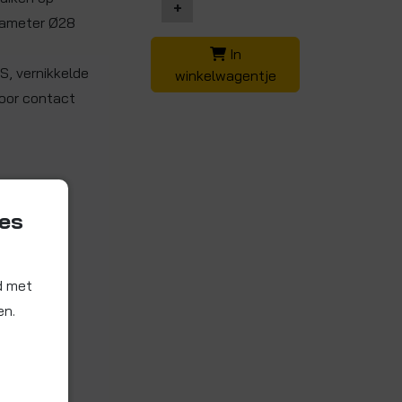
+
iameter Ø28
In
S, vernikkelde
winkelwagentje
voor contact
ies
d met
en.