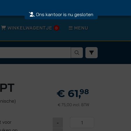
Ons kantoor is nu gesloten
WINKELWAGENTJE
MENU
0
SPT
€ 61,
98
nische)
75,00 incl. BTW
€
t voor
-
uiken op