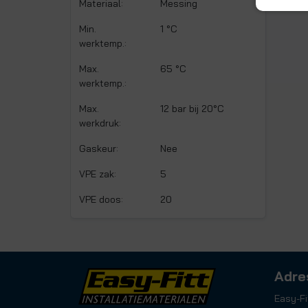
Materiaal:
Messing
Min.
1 °C
werktemp.:
Max.
65 °C
werktemp.:
Max.
12 bar bij 20°C
werkdruk:
Gaskeur:
Nee
VPE zak:
5
VPE doos:
20
Adre
Easy-Fi