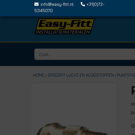
info@easy-fitt.nl
+31(0)72-
5345070
HOME ›
SPEEDFIT LUCHT EN VLOEISTOFFEN
› PUNTST
M
b
O
v