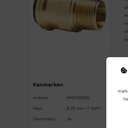
d
m
L
o
m
Kenmerken
mark
Artikelnr.:
MM012808N
he
Maat:
Ø 28 mm x 1" BSPT
Demontabel:
Ja