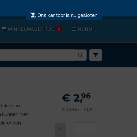
Ons kantoor is nu gesloten
WINKELWAGENTJE
MENU
0
€ 2,
96
steken en
3,58 incl. BTW
€
n kunnen niet
zie onder).
-