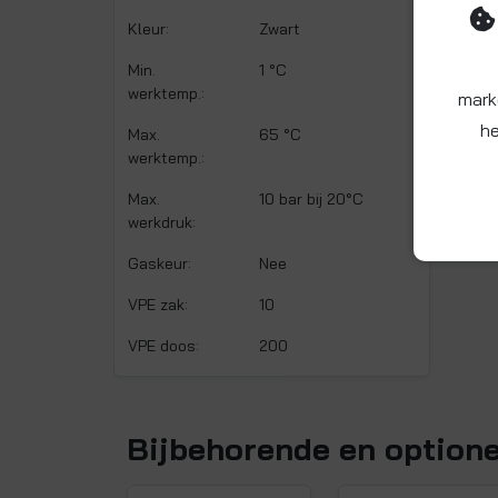
Kleur:
Zwart
Min.
1 °C
werktemp.:
mark
he
Max.
65 °C
werktemp.:
Max.
10 bar bij 20°C
werkdruk:
Gaskeur:
Nee
VPE zak:
10
VPE doos:
200
Bijbehorende en option