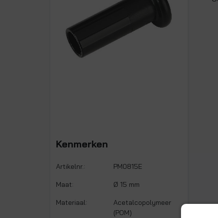
Kenmerken
Artikelnr.:
PM0815E
Maat:
Ø 15 mm
Materiaal:
Acetalcopolymeer
(POM)