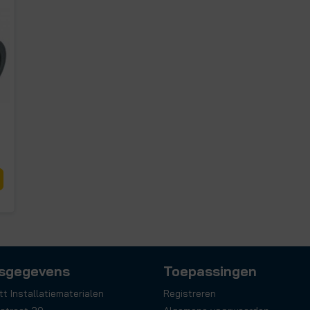
sgegevens
Toepassingen
tt Installatiematerialen
Registreren