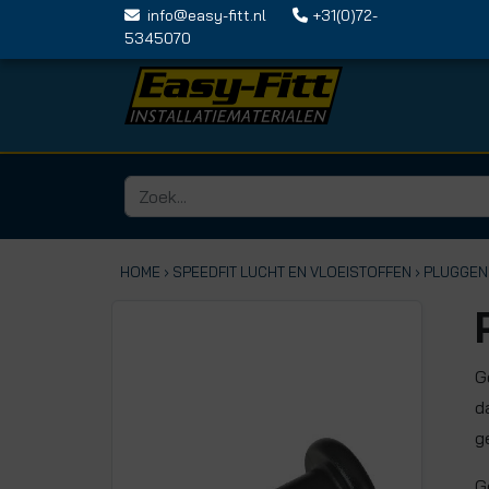
info@easy-fitt.nl
+31(0)72-
5345070
HOME ›
SPEEDFIT LUCHT EN VLOEISTOFFEN
› PLUGGEN
G
d
g
G