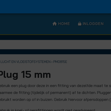
HOME
INLOGGEN
 LUCHT EN VLOEISTOFSYSTEMEN
› PM0815E
Plug 15 mm
ebruik een plug door deze in een fitting van dezelfde maat te 
aarmee de fitting (tijdelijk of permanent) af te dichten. Plugge
ebruikt worden op of in buizen. Gebruik hiervoor afpersdoppen (
ebruik in knel- of persfittingen wordt niet geadviseerd.