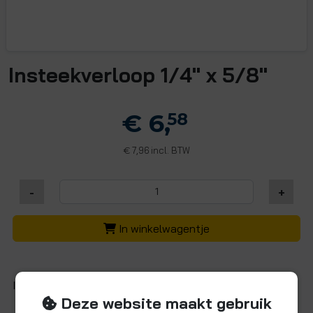
Insteekverloop 1/4" x 5/8"
€ 6,
58
7,96 incl. BTW
€
-
+
In winkelwagentje
Insteekverloop 1/4" insteek 1 5/8" buiseind
Deze website maakt gebruik