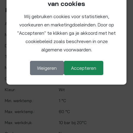
van cookies
Kenmerken
Wij gebruiken cookies voor statistieken,
Artikelnr.:
PP062008W
voorkeuren en marketingdoeleinden. Door op
"Accepteren" te klikken ga je akkoord met het
Maat:
Ø 1/4" x 5/8"
cookiebeleid zoals beschreven in onze
Demontabel:
Ja
algemene voorwaarden.
Twist&Lock:
Nee
Materiaal:
Weigeren
Polypropyleen
Accepteren
O-ring:
EPDM
Kleur:
Wit
Min. werktemp.:
1 °C
Max. werktemp.:
60 °C
Max. werkdruk:
10 bar bij 20°C