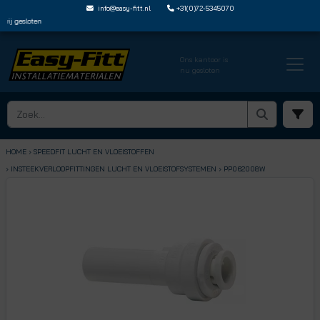
info@easy-fitt.nl
+31(0)72-5345070
ij gesloten
Ons kantoor is
nu gesloten
HOME ›
SPEEDFIT LUCHT EN VLOEISTOFFEN
› INSTEEKVERLOOPFITTINGEN LUCHT EN VLOEISTOFSYSTEMEN
› PP062008W