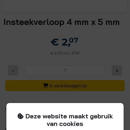
Insteekverloop 4 mm x 5 mm
€ 2,
07
2,50 incl. BTW
€
-
+
In winkelwagentje
Insteekverloop met 5mm spie eind x 4mm insteekfitting
Deze website maakt gebruik
van cookies