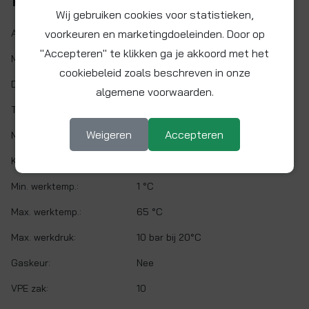
Kenmerken
Wij gebruiken cookies voor statistieken,
voorkeuren en marketingdoeleinden. Door op
Artikelnr.:
PM060504E
"Accepteren" te klikken ga je akkoord met het
Maat:
Ø 4 x 5 mm
cookiebeleid zoals beschreven in onze
Demontabel:
Ja
algemene voorwaarden.
Twist&Lock:
Nee
Weigeren
Accepteren
Materiaal:
Acetalcopolymeer (POM)
Kleur:
Zwart
Min. werktemp.:
1 °C
Max. werktemp.:
65 °C
Max. werkdruk:
10 bar bij 20°C
Gaskeur:
Nee
VPE zak:
10