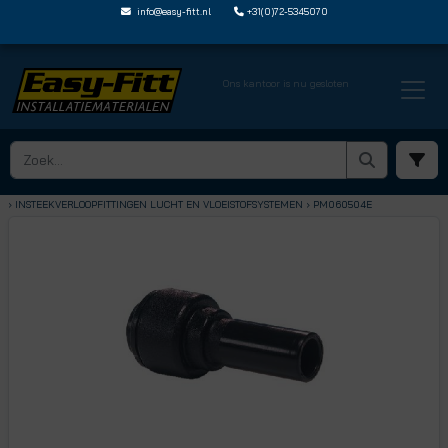
info@easy-fitt.nl
+31(0)72-5345070
Ons kantoor is nu gesloten
HOME ›
SPEEDFIT LUCHT EN VLOEISTOFFEN
› INSTEEKVERLOOPFITTINGEN LUCHT EN VLOEISTOFSYSTEMEN
› PM060504E