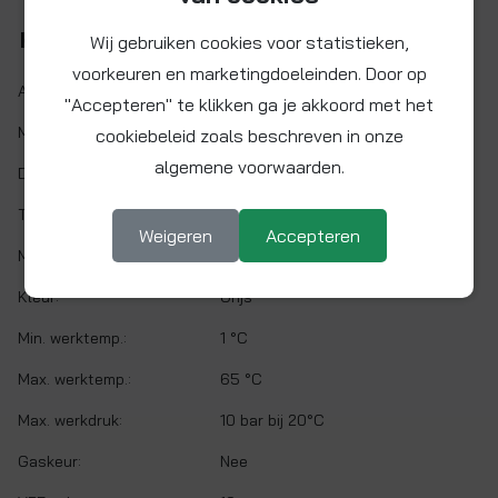
Kenmerken
Wij gebruiken cookies voor statistieken,
voorkeuren en marketingdoeleinden. Door op
Artikelnr.:
PI131012S
"Accepteren" te klikken ga je akkoord met het
Maat:
Ø 5/16" x 3/8"
cookiebeleid zoals beschreven in onze
algemene voorwaarden.
Demontabel:
Ja
Twist&Lock:
Nee
Weigeren
Accepteren
Materiaal:
Acetalcopolymeer (POM)
Kleur:
Grijs
Min. werktemp.:
1 °C
Max. werktemp.:
65 °C
Max. werkdruk:
10 bar bij 20°C
Gaskeur:
Nee