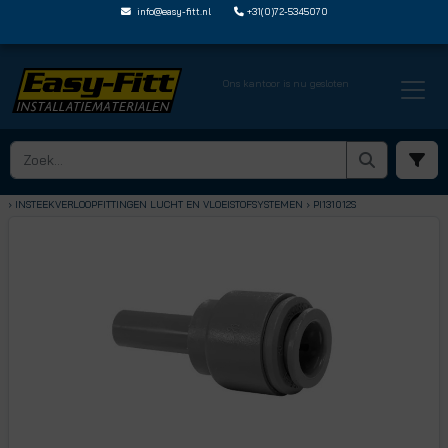
info@easy-fitt.nl
+31(0)72-5345070
Ons kantoor is nu gesloten
HOME ›
SPEEDFIT LUCHT EN VLOEISTOFFEN
› INSTEEKVERLOOPFITTINGEN LUCHT EN VLOEISTOFSYSTEMEN
› PI131012S