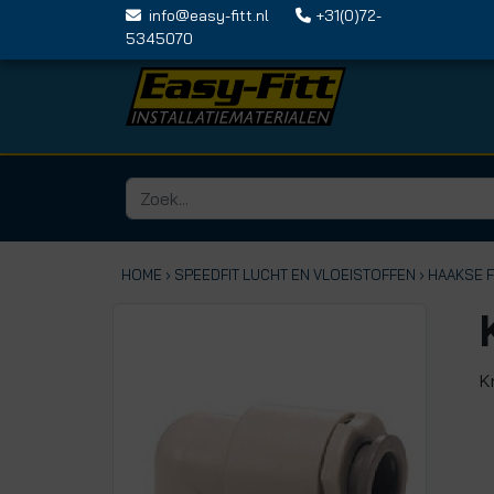
info@easy-fitt.nl
+31(0)72-
5345070
HOME ›
SPEEDFIT LUCHT EN VLOEISTOFFEN
› HAAKSE 
K