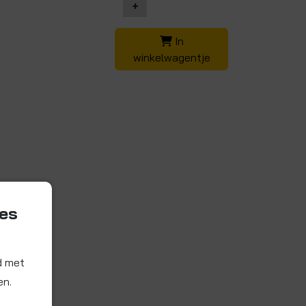
+
In
winkelwagentje
ies
d met
en.