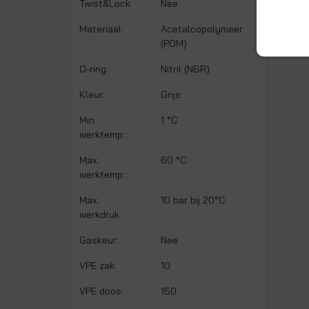
Twist&Lock:
Nee
Materiaal:
Acetalcopolymeer
(POM)
O-ring:
Nitril (NBR)
Kleur:
Grijs
Min.
1 °C
werktemp.:
Max.
60 °C
werktemp.:
Max.
10 bar bij 20°C
werkdruk:
Gaskeur:
Nee
VPE zak:
10
VPE doos:
150