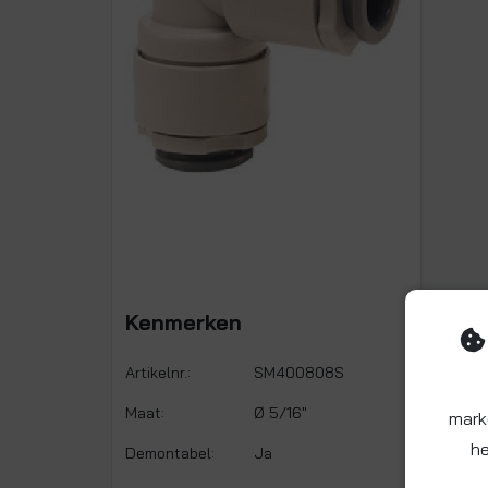
Kenmerken
Artikelnr.:
SM400808S
Maat:
Ø 5/16"
mark
he
Demontabel:
Ja