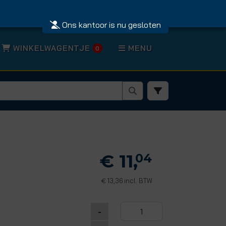
Ons kantoor is nu gesloten
WINKELWAGENTJE
MENU
0
€ 11,
04
13,36 incl. BTW
€
-