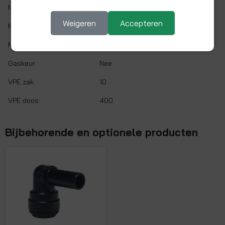
Min. werktemp.:
1 °C
Weigeren
Accepteren
Max. werktemp.:
65 °C
Max. werkdruk:
10 bar bij 20°C
Gaskeur:
Nee
VPE zak:
10
VPE doos:
400
Bijbehorende en optionele producten