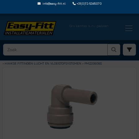
info@easy-fitt.nl
+31(0)72-5345070
Ons kantoor is nu gesloten
HOME ›
SPEEDFIT LUCHT EN VLOEISTOFFEN
› HAAKSE FITTINGEN LUCHT EN VLOEISTOFSYSTEMEN
› PM220808S