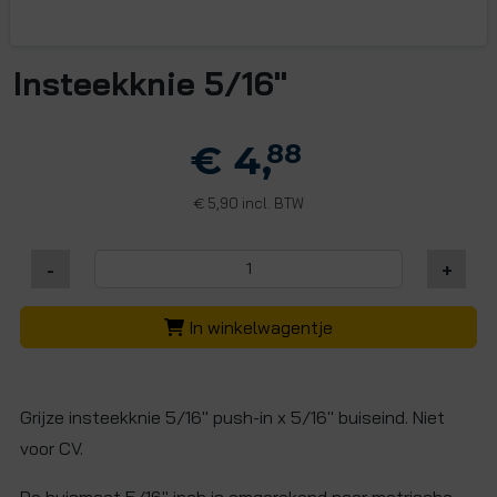
Insteekknie 5/16"
€ 4,
88
5,90 incl. BTW
€
-
+
In winkelwagentje
Grijze insteekknie 5/16" push-in x 5/16" buiseind. Niet
voor CV.