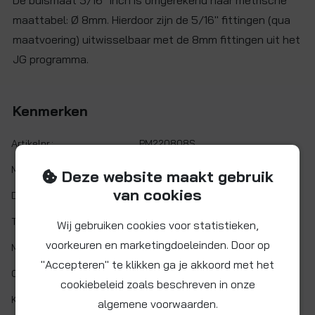
De buismaat 5/16" inch is omgerekend naar metrische
maattabel: Ø 8mm. Hierdoor zijn de 5/16" fittingen (qua
maatvoering) uitwisselbaar met de 8mm fittingen uit het
JG programma.
Kenmerken
Artikelnr.:
PM220808S
Maat:
Ø 5/16"
Deze website maakt gebruik
van cookies
Demontabel:
Ja
Twist&Lock:
Nee
Wij gebruiken cookies voor statistieken,
voorkeuren en marketingdoeleinden. Door op
Materiaal:
Acetalcopolymeer (POM)
"Accepteren" te klikken ga je akkoord met het
O-ring:
NITRIL (NBR)
cookiebeleid zoals beschreven in onze
Kleur:
Grijs
algemene voorwaarden.