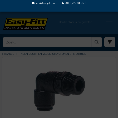
info@easy-fitt.nl
+31(0)72-5345070
Ons kantoor is nu gesloten
HOME ›
SPEEDFIT LUCHT EN VLOEISTOFFEN
› HAAKSE FITTINGEN LUCHT EN VLOEISTOFSYSTEMEN
› PM091013E