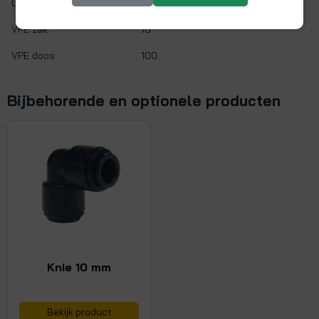
Gaskeur:
Nee
VPE zak:
10
VPE doos:
100
Bijbehorende en optionele producten
Knie 10 mm
Bekijk product