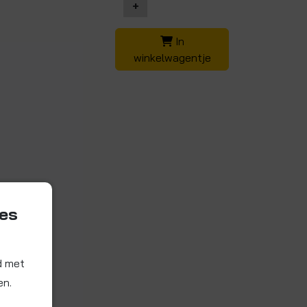
+
In
winkelwagentje
ies
d met
en.