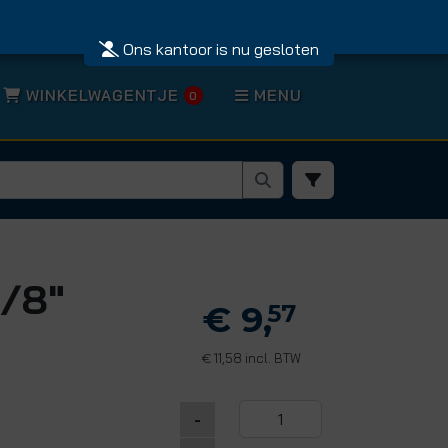
Ons kantoor is nu gesloten
WINKELWAGENTJE
MENU
0
3/8"
€ 9,
57
11,58 incl. BTW
€
-