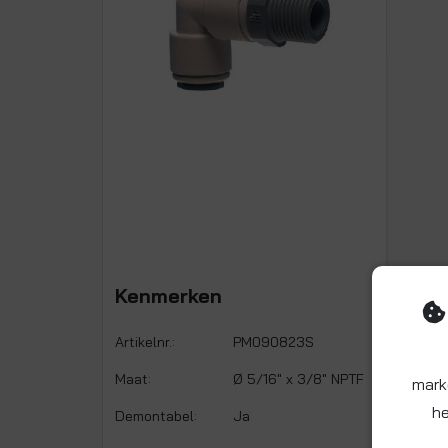
Kenmerken
Artikelnr.:
PM090823S
Maat:
Ø 5/16" x 3/8" NPTF
mark
he
Demontabel:
Ja