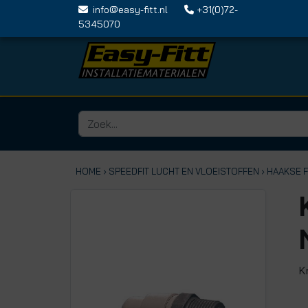
info@easy-fitt.nl
+31(0)72-
5345070
HOME ›
SPEEDFIT LUCHT EN VLOEISTOFFEN
› HAAKSE 
K