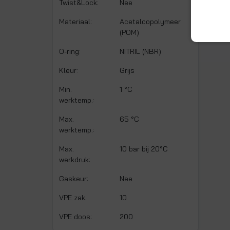
Twist&Lock:
Nee
Materiaal:
Acetalcopolymeer
(POM)
O-ring:
NITRIL (NBR)
Kleur:
Grijs
Min.
1 °C
werktemp.:
Max.
65 °C
werktemp.:
Max.
10 bar bij 20°C
werkdruk:
Gaskeur:
Nee
VPE zak:
10
VPE doos:
200