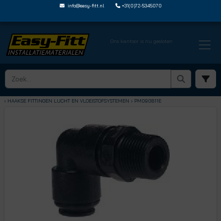
info@easy-fitt.nl
+31(0)72-5345070
Ons kantoor is nu gesloten
HOME ›
SPEEDFIT LUCHT EN VLOEISTOFFEN
› HAAKSE FITTINGEN LUCHT EN VLOEISTOFSYSTEMEN
› PM090811E