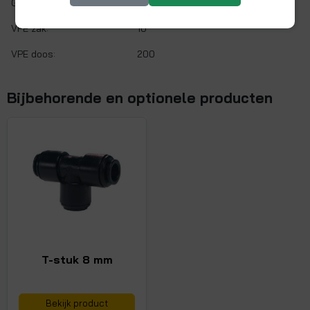
Gaskeur:
Nee
VPE zak:
10
VPE doos:
200
Bijbehorende en optionele producten
T-stuk 8 mm
Bekijk product