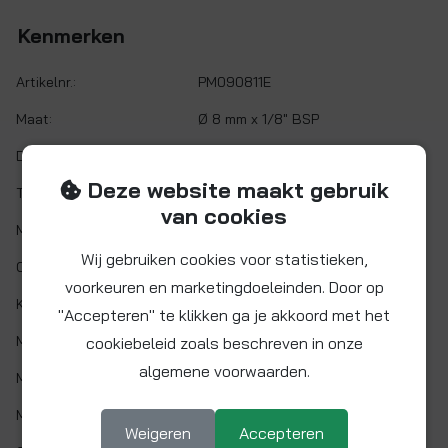
Kenmerken
Artikelnr.:
PM090811E
Maat:
Ø 8 mm x 1/8" BSP
Demontabel:
Ja
Deze website maakt gebruik
Twist&Lock:
Nee
van cookies
Materiaal:
Acetalcopolymeer (POM)
Wij gebruiken cookies voor statistieken,
O-ring:
NITRIL (NBR)
voorkeuren en marketingdoeleinden. Door op
Kleur:
Zwart
"Accepteren" te klikken ga je akkoord met het
Min. werktemp.:
1 °C
cookiebeleid zoals beschreven in onze
algemene voorwaarden.
Max. werktemp.:
65 °C
Max. werkdruk:
10 bar bij 20°C
Weigeren
Accepteren