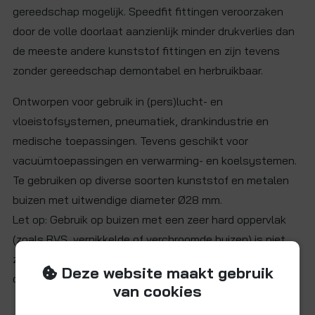
gereedschap mogelijk. Speedfit fittingen veroorzaken
door de volle doorlaat aanzienlijk minder drukverlies dan
de meeste andere kunststof fittingen en zijn tevens
zonder gereedschap demontabel en herbruikbaar.
Ontworpen voor gebruik in (pers)lucht- en
vloeistofsystemen, pneumatiek, drankindustrie en
medische toepassingen. Tevens geschikt voor
vacuümtoepassingen en verwarming- en koelsystemen.
Te gebruiken op diverse soorten kunststof en metalen
buizen met uitwendige diameter Ø28 mm.
Let op: Gebruik op buizen met een zeer hard oppervlak
(zoals RVS, vernikkelde of verchroomde buizen) is niet
zonder meer mogelijk. Neem hiervoor contact met ons
Deze website maakt gebruik
op.
van cookies