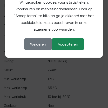
Wij gebruiken cookies voor statistieken,
Kenmerken
voorkeuren en marketingdoeleinden. Door op
"Accepteren" te klikken ga je akkoord met het
Artikelnr.:
PM0328E
cookiebeleid zoals beschreven in onze
Maat:
Ø 28 mm
algemene voorwaarden.
Demontabel:
Ja
Twist&Lock:
Ja
Weigeren
Accepteren
Materiaal:
Acetalcopolymeer (POM)
O-ring:
NITRIL (NBR)
Kleur:
Zwart
Min. werktemp.:
1 °C
Max. werktemp.:
65 °C
Max. werkdruk:
10 bar bij 20°C
Gaskeur:
Nee