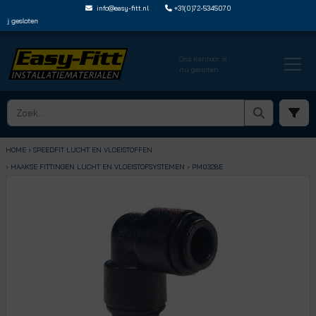
info@easy-fitt.nl
+31(0)72-5345070
j gesloten
Ons kantoor is
nu gesloten
HOME ›
SPEEDFIT LUCHT EN VLOEISTOFFEN
› HAAKSE FITTINGEN LUCHT EN VLOEISTOFSYSTEMEN
› PM0328E