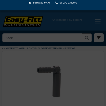
info@easy-fitt.nl
+31(0)72-5345070
Ons kantoor is nu geopend
HOME ›
SPEEDFIT LUCHT EN VLOEISTOFFEN
› HAAKSE FITTINGEN LUCHT EN VLOEISTOFSYSTEMEN
› PI291210S