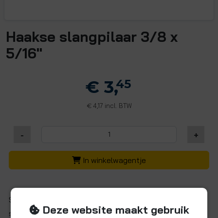
Haakse slangpilaar 3/8 x
5/16"
€ 3,
45
4,17 incl. BTW
€
-
+
In winkelwagentje
Steek-knie m. slangaansluiting 3/8" buis x 5/16" (8 mm)
Deze website maakt gebruik
slangdoorn