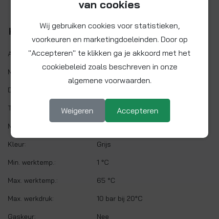
van cookies
Wij gebruiken cookies voor statistieken,
Kenmerken
voorkeuren en marketingdoeleinden. Door op
"Accepteren" te klikken ga je akkoord met het
Artikelnr.:
PI291210S
cookiebeleid zoals beschreven in onze
Maat:
Ø 3/8" x 5/16"
algemene voorwaarden.
Demontabel:
Ja
Twist&Lock:
Nee
Weigeren
Accepteren
Materiaal:
Acetalcopolymeer (POM)
Kleur:
Grijs
Min. werktemp.:
1 °C
Max. werktemp.:
65 °C
Max. werkdruk:
10 bar bij 20°C
Gaskeur:
Nee