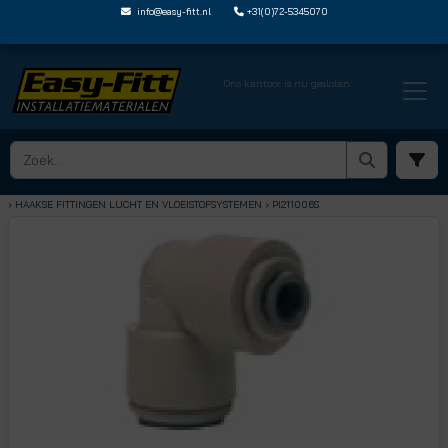
info@easy-fitt.nl
+31(0)72-5345070
Ons kantoor is nu gesloten
HOME ›
SPEEDFIT LUCHT EN VLOEISTOFFEN
› HAAKSE FITTINGEN LUCHT EN VLOEISTOFSYSTEMEN
› PI211006S