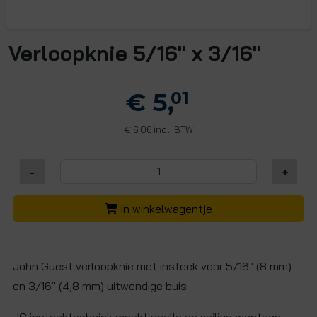
Verloopknie 5/16" x 3/16"
€ 5,
01
6,06 incl. BTW
€
-
+
In winkelwagentje
John Guest verloopknie met insteek voor 5/16" (8 mm)
en 3/16" (4,8 mm) uitwendige buis.