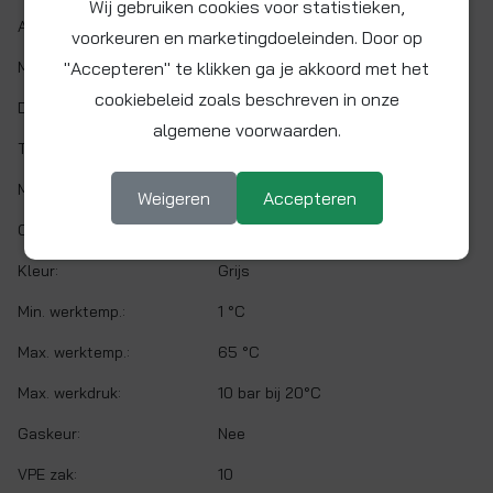
Wij gebruiken cookies voor statistieken,
Artikelnr.:
PI211006S
voorkeuren en marketingdoeleinden. Door op
"Accepteren" te klikken ga je akkoord met het
Maat:
Ø 5/16" x 3/16"
cookiebeleid zoals beschreven in onze
Demontabel:
Ja
algemene voorwaarden.
Twist&Lock:
Nee
Materiaal:
Acetalcopolymeer (POM)
Weigeren
Accepteren
O-ring:
NITRIL (NBR)
Kleur:
Grijs
Min. werktemp.:
1 °C
Max. werktemp.:
65 °C
Max. werkdruk:
10 bar bij 20°C
Gaskeur:
Nee
VPE zak:
10