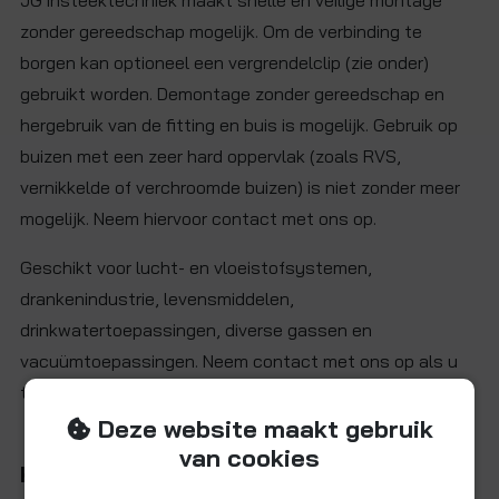
JG insteektechniek maakt snelle en veilige montage
zonder gereedschap mogelijk. Om de verbinding te
borgen kan optioneel een vergrendelclip (zie onder)
gebruikt worden. Demontage zonder gereedschap en
hergebruik van de fitting en buis is mogelijk. Gebruik op
buizen met een zeer hard oppervlak (zoals RVS,
vernikkelde of verchroomde buizen) is niet zonder meer
mogelijk. Neem hiervoor contact met ons op.
Geschikt voor lucht- en vloeistofsystemen,
drankenindustrie, levensmiddelen,
drinkwatertoepassingen, diverse gassen en
vacuümtoepassingen. Neem contact met ons op als u
twijfelt over de toepasbaarheid in uw systeem.
Deze website maakt gebruik
van cookies
Kenmerken