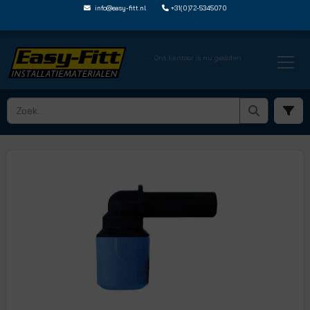
info@easy-fitt.nl
+31(0)72-5345070
Ons kantoor is nu gesloten
HOME ›
SPEEDFIT BLUE KOUDWATER
› SPEEDFIT BLUE HAAKSE FITTINGEN
› UG223232B