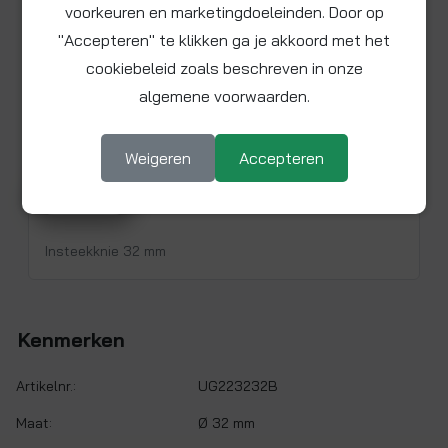
voorkeuren en marketingdoeleinden. Door op
"Accepteren" te klikken ga je akkoord met het
cookiebeleid zoals beschreven in onze
algemene voorwaarden.
Weigeren
Accepteren
Bekijk video voor product UG223232B
▶ Afspelen
Insteekknie 32 mm
Kenmerken
Artikelnr.:
UG223232B
Maat:
Ø 32 mm