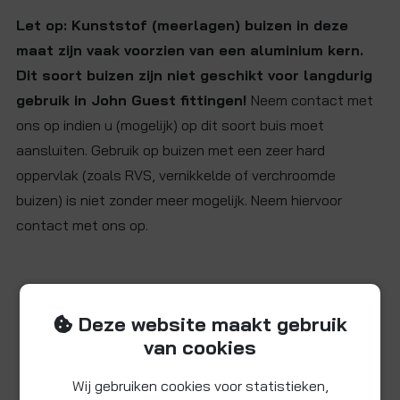
Let op: Kunststof (meerlagen) buizen in deze
maat zijn vaak voorzien van een aluminium kern.
Dit soort buizen zijn niet geschikt voor langdurig
gebruik in John Guest fittingen!
Neem contact met
ons op indien u (mogelijk) op dit soort buis moet
aansluiten. Gebruik op buizen met een zeer hard
oppervlak (zoals RVS, vernikkelde of verchroomde
buizen) is niet zonder meer mogelijk. Neem hiervoor
contact met ons op.
Beschikbare video
Deze website maakt gebruik
van cookies
Wij gebruiken cookies voor statistieken,