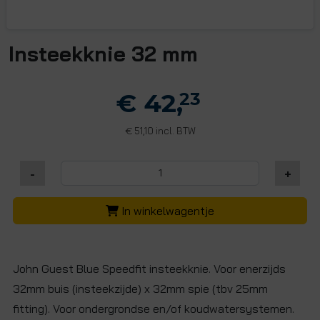
Insteekknie 32 mm
€ 42,
23
51,10 incl. BTW
€
-
+
In winkelwagentje
John Guest Blue Speedfit insteekknie. Voor enerzijds
32mm buis (insteekzijde) x 32mm spie (tbv 25mm
fitting). Voor ondergrondse en/of koudwatersystemen.