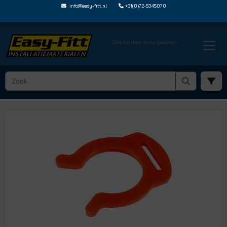
info@easy-fitt.nl
+31(0)72-5345070
Ons kantoor is nu gesloten
HOME ›
SPEEDFIT ACCESSOIRES EN RESERVE ONDERDELEN
› VERGRENDELCLIPS
› PIC1812R