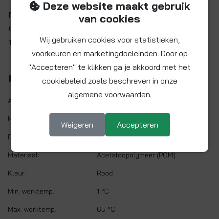
Deze website maakt gebruik
Rode vergrendelclip met "oortje" passend op een John
van cookies
Guest insteekfitting 3/8" (=9,50mm). Dikte van de clip
Wij gebruiken cookies voor statistieken,
1,8mm.
voorkeuren en marketingdoeleinden. Door op
"Accepteren" te klikken ga je akkoord met het
Kenmerken
cookiebeleid zoals beschreven in onze
algemene voorwaarden.
Artikelnr.:
PIC1812R
Maat:
Ø 3/8"
Weigeren
Accepteren
Demontabel:
Ja
Materiaal:
Acetalcopolymeer (POM)
Kleur:
Rood
Min. werktemp.:
1 °C
Max. werktemp.:
65 °C