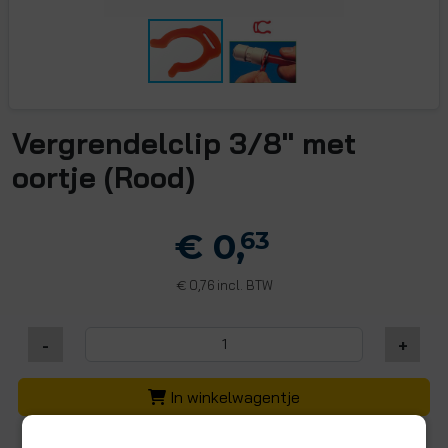
Vergrendelclip 3/8" met
oortje (Rood)
€ 0,
63
0,76 incl. BTW
€
-
+
In winkelwagentje