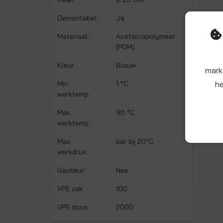
Demontabel:
Ja
Materiaal:
Acetalcopolymeer
(POM)
Kleur:
Blauw
mark
Min.
1 °C
he
werktemp.:
Max.
90 °C
werktemp.:
Max.
bar bij 20°C
werkdruk:
Gaskeur:
Nee
VPE zak:
100
VPE doos:
2000