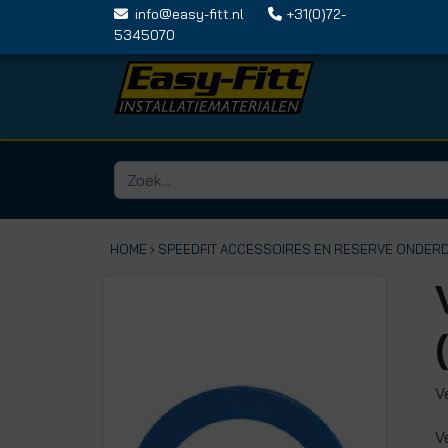
info@easy-fitt.nl
+31(0)72-
5345070
HOME ›
SPEEDFIT ACCESSOIRES EN RESERVE ONDER
V
V