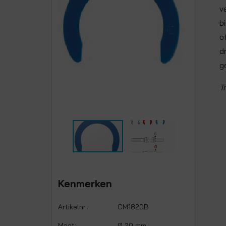
v
b
o
d
g
T
Kenmerken
Artikelnr.:
CM1820B
Maat:
Ø 20 mm