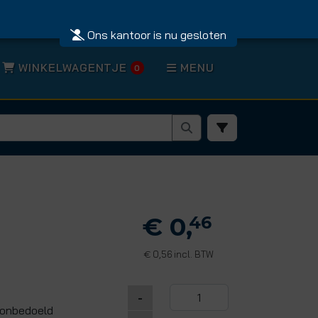
Ons kantoor is nu gesloten
WINKELWAGENTJE
MENU
0
€ 0,
46
0,56 incl. BTW
€
-
e onbedoeld