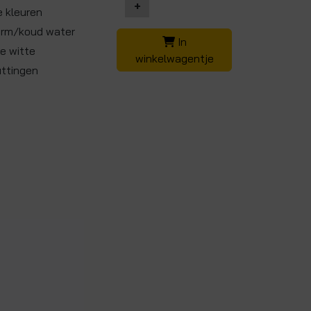
+
e kleuren
warm/koud water
In
de witte
winkelwagentje
ittingen