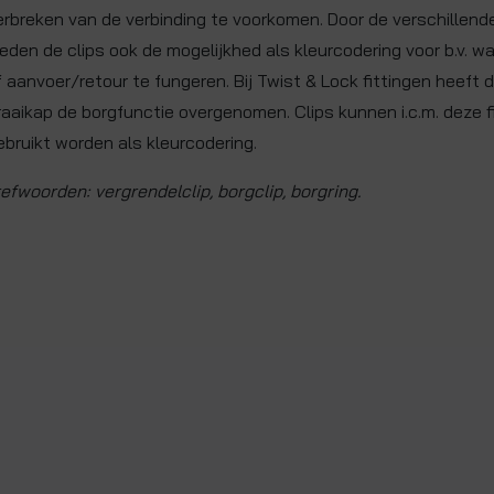
erbreken van de verbinding te voorkomen. Door de verschillend
ieden de clips ook de mogelijkhed als kleurcodering voor b.v. 
f aanvoer/retour te fungeren. Bij Twist & Lock fittingen heeft 
raaikap de borgfunctie overgenomen. Clips kunnen i.c.m. deze f
ebruikt worden als kleurcodering.
refwoorden: vergrendelclip, borgclip, borgring.