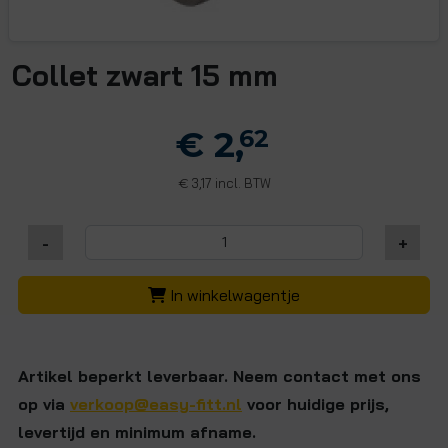
Collet zwart 15 mm
€ 2,
62
3,17 incl. BTW
€
-
+
In winkelwagentje
Artikel beperkt leverbaar. Neem contact met ons
op via
verkoop@easy-fitt.nl
voor huidige prijs,
levertijd en minimum afname.