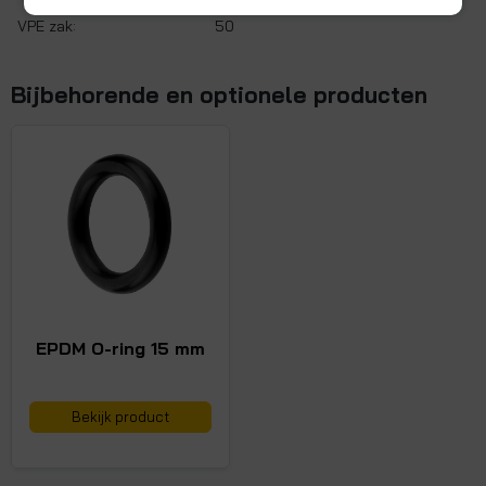
VPE zak:
50
Bijbehorende en optionele producten
EPDM O-ring 15 mm
Bekijk product