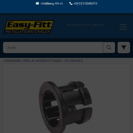
info@easy-fitt.nl
+31(0)72-5345070
Ons kantoor is nu gesloten
HOME ›
SPEEDFIT ACCESSOIRES EN RESERVE ONDERDELEN
› GRIPRINGEN VOOR JG INSTEEKFITTINGEN
› CP C15M03 E