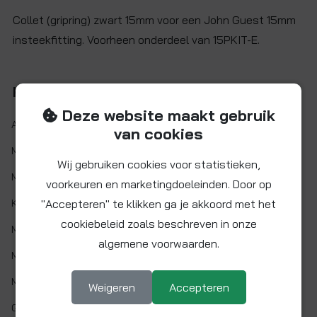
Collet (gripring) zwart 15mm voor een John Guest 15mm
insteekfitting. Voorheen onderdeel van 15PKIT-E.
Kenmerken
Deze website maakt gebruik
Artikelnr.:
CP-C15M03-E
van cookies
Maat:
Ø 15 mm
Wij gebruiken cookies voor statistieken,
Materiaal:
Kunststof
voorkeuren en marketingdoeleinden. Door op
"Accepteren" te klikken ga je akkoord met het
Kleur:
Zwart
cookiebeleid zoals beschreven in onze
Min. werktemp.:
1 °C
algemene voorwaarden.
Max. werktemp.:
65 °C
Max. werkdruk:
12 bar bij 20°C
Weigeren
Accepteren
Gaskeur:
Nee