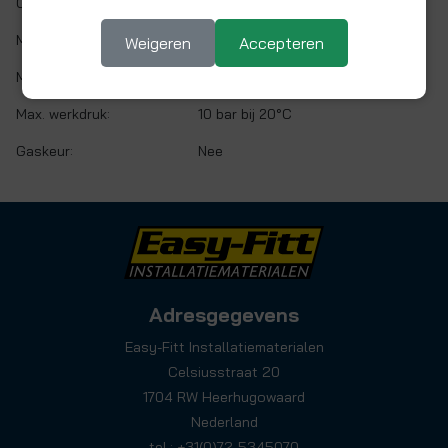
O-ring:
EPDM
Min. werktemp.:
1 °C
Weigeren
Accepteren
Max. werktemp.:
90 °C
Max. werkdruk:
10 bar bij 20°C
Gaskeur:
Nee
Adresgegevens
Easy-Fitt Installatiematerialen
Celsiusstraat 20
1704 RW Heerhugowaard
Nederland
tel.: +31(0)72-5345070