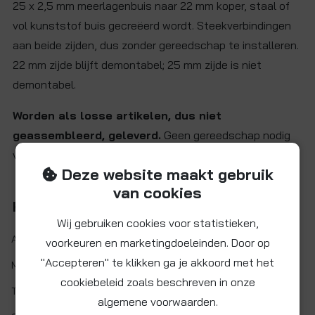
25 x 2,5 mm meerlagenbuis naar 22 mm koper, staal of
vol kunststof buis gecreëerd wordt. Steekverbindingen
aan beide zijden, dus zonder gereedschap te installeren.
22 mm zijde blijft demontabel; 25 mm zijde is niet
demontabel.
Worden als losse artikelen, dus niet
geassembleerd, geleverd.
Geen gereedschap nodig
voor assemblage; met de hand aandraaien is voldoende.
Deze website maakt gebruik
van cookies
Kenmerken
Wij gebruiken cookies voor statistieken,
Artikelnr.:
EF22JG22SN25
voorkeuren en marketingdoeleinden. Door op
"Accepteren" te klikken ga je akkoord met het
Maat:
Ø25 x 22 mm
cookiebeleid zoals beschreven in onze
Twist&Lock:
Ja
algemene voorwaarden.