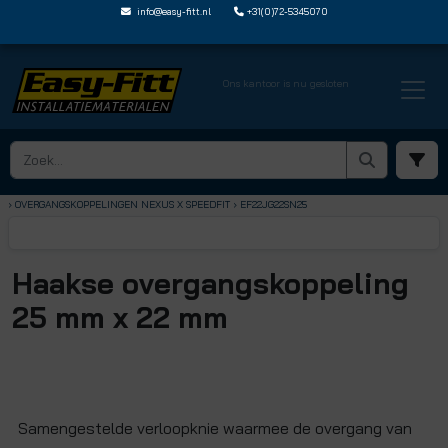
info@easy-fitt.nl
+31(0)72-5345070
Ons kantoor is nu gesloten
HOME ›
SHARKBITE NEXUS STEEKFITTINGEN
› OVERGANGSKOPPELINGEN NEXUS X SPEEDFIT
› EF22JG22SN25
Haakse overgangskoppeling
25 mm x 22 mm
Samengestelde verloopknie waarmee de overgang van