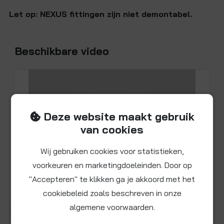
Let op: NEXUS fittingen zijn niet demontabel.
Beschikbare video
Deze website maakt gebruik
van cookies
Wij gebruiken cookies voor statistieken,
voorkeuren en marketingdoeleinden. Door op
"Accepteren" te klikken ga je akkoord met het
cookiebeleid zoals beschreven in onze
algemene voorwaarden.
Bekijk video voor product SN073201M
▶ Afspelen