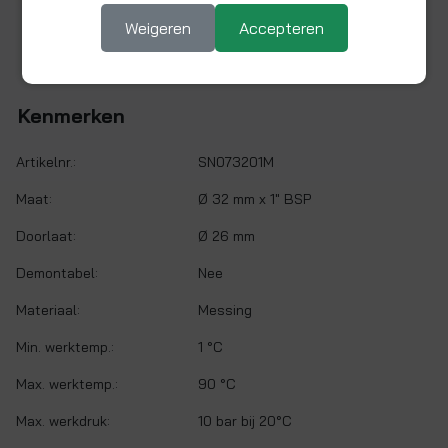
Weigeren
Accepteren
Messing spie 32 mm x 1" BSP
Kenmerken
Artikelnr.:
SN073201M
Maat:
Ø 32 mm x 1" BSP
Doorlaat:
Ø 26 mm
Demontabel:
Nee
Materiaal:
Messing
Min. werktemp.:
1 °C
Max. werktemp.:
90 °C
Max. werkdruk:
10 bar bij 20°C