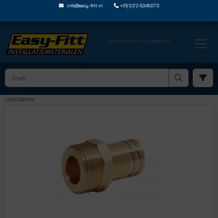
info@easy-fitt.nl
+31(0)72-5345070
Ons kantoor is nu geopend
HOME ›
SHARKBITE NEXUS STEEKFITTINGEN
› NEXUS SPIE MET BUITENDRAAD
› SN073201M