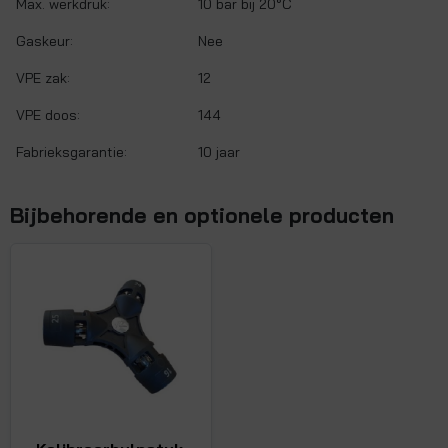
Max. werkdruk:
10 bar bij 20°C
Gaskeur:
Nee
VPE zak:
12
VPE doos:
144
Fabrieksgarantie:
10 jaar
Bijbehorende en optionele producten