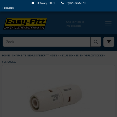
info@easy-fitt.nl
+31(0)72-5345070
 gesloten
Ons kantoor is
nu gesloten
HOME ›
SHARKBITE NEXUS STEEKFITTINGEN
› NEXUS SOKKEN EN VERLOOPSOKKEN
› SN002525