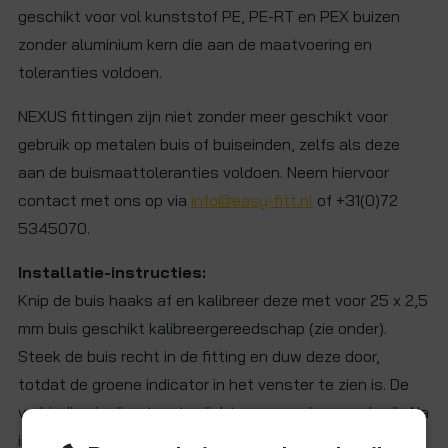
geschikt voor vol kunststof PE, PE-RT en PEX buizen
zonder aluminium kern die aan de maatvoering en
toleranties voldoen.
NEXUS fittingen zijn niet zonder meer geschikt voor
gebruik op metalen buis of buiseinden, zelfs als deze
aan de buismaattoleranties voldoen. Neem hiervoor
contact met ons op via
info@easy-fitt.nl
of +31(0)72
5345070.
Installatie-instructies:
Knip de buis haaks af en kalibreer deze met voor 25 x 2,5
mm buis geschikt kalibreergereedschap (zie onder).
Steek de buis recht in de fitting en duw deze door,
totdat de groene indicator in het venster te zien is. De
verbinding is direct waterdicht en gereed voor gebruik. Na
installatie blijft de buis draaibaar in de fitting.