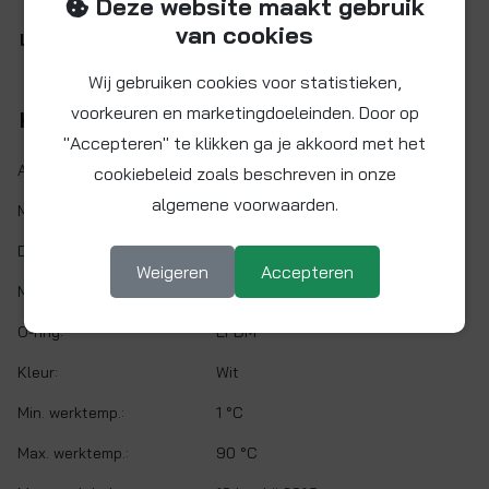
Deze website maakt gebruik
van cookies
Let op: NEXUS fittingen zijn niet demontabel.
Wij gebruiken cookies voor statistieken,
voorkeuren en marketingdoeleinden. Door op
Kenmerken
"Accepteren" te klikken ga je akkoord met het
Artikelnr.:
SN002525
cookiebeleid zoals beschreven in onze
algemene voorwaarden.
Maat:
Ø 25 x 2,5 mm
Demontabel:
Nee
Weigeren
Accepteren
Materiaal:
Polyphenylsulfon (PPSU)
O-ring:
EPDM
Kleur:
Wit
Min. werktemp.:
1 °C
Max. werktemp.:
90 °C