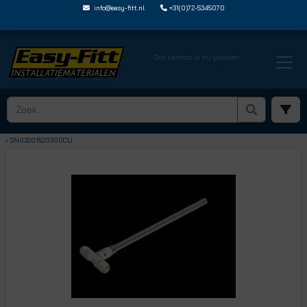
info@easy-fitt.nl
+31(0)72-5345070
Ons kantoor is nu gesloten
HOME ›
SHARKBITE NEXUS STEEKFITTINGEN
› NEXUS RADIATORAANSLUITING
› SN03201520300CU