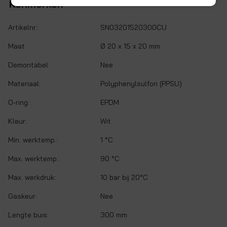
Kenmerken
Artikelnr.:
SN03201520300CU
Maat:
Ø 20 x 15 x 20 mm
Demontabel:
Nee
Materiaal:
Polyphenylsulfon (PPSU)
O-ring:
EPDM
Kleur:
Wit
Min. werktemp.:
1 °C
Max. werktemp.:
90 °C
Max. werkdruk:
10 bar bij 20°C
Gaskeur:
Nee
Lengte buis:
300 mm