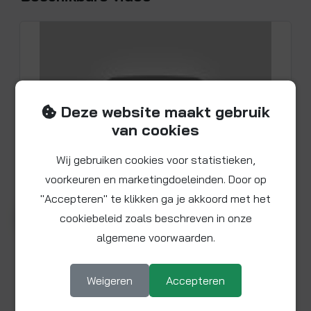
Deze website maakt gebruik
van cookies
Wij gebruiken cookies voor statistieken,
voorkeuren en marketingdoeleinden. Door op
"Accepteren" te klikken ga je akkoord met het
Bekijk video voor product
▶ Afspelen
cookiebeleid zoals beschreven in onze
SN03201520300CU
algemene voorwaarden.
Radiator-T-stuk 20 x 15-300 x 20 mm
Weigeren
Accepteren