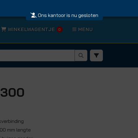
Ons kantoor is nu gesloten
WINKELWAGENTJE
MENU
0
-300
kverbinding
300 mm lengte