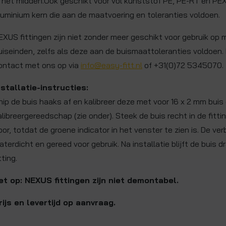
n het midden.Ook geschikt voor vol kunststof PE, PE-RT en PE
luminium kern die aan de maatvoering en toleranties voldoen.
EXUS fittingen zijn niet zonder meer geschikt voor gebruik op 
uiseinden, zelfs als deze aan de buismaattoleranties voldoen.
ontact met ons op via
info@easy-fitt.nl
of +31(0)72 5345070.
nstallatie-instructies:
nip de buis haaks af en kalibreer deze met voor 16 x 2 mm buis
alibreergereedschap (zie onder). Steek de buis recht in de fitt
oor, totdat de groene indicator in het venster te zien is. De verb
aterdicht en gereed voor gebruik. Na installatie blijft de buis d
tting.
et op: NEXUS fittingen zijn niet demontabel.
rijs en levertijd op aanvraag.