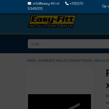
info@easy-fitt.nl
+31(0)72-
Op vrijd
5345070
HOME ›
SHARKBITE NEXUS STEEKFITTINGEN
› NEXUS R
S
v