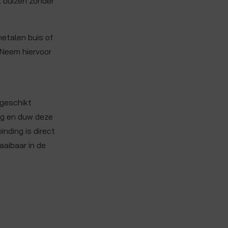
X buizen zonder
metalen buis of
 Neem hiervoor
 geschikt
ing en duw deze
inding is direct
raaibaar in de