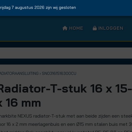
ag 7 augustus 2026 zijn wij gesloten
HOME
INLOGGEN
ADIATORAANSLUITING
› SN03161516300CU
Radiator-T-stuk 16 x 15
x 16 mm
harkbite NEXUS radiator-T-stuk met aan beide zijden een stee
oor 16 x 2 mm meerlagenbuis en een Ø15 mm stalen buis met 