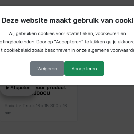
Beschikbare video
Deze website maakt gebruik van cook
Wij gebruiken cookies voor statistieken, voorkeuren en
etingdoeleinden. Door op "Accepteren" te klikken ga je akkoor
t cookiebeleid zoals beschreven in onze algemene voorwaard
Weigeren
Accepteren
Bekijk video voor product
▶ Afspelen
SN03161516300CU
Radiator-T-stuk 16 x 15-300 x 16
mm