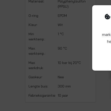
Materiaal:
Polyphenylsulfon
(PPSU)
O-ring:
EPDM
Kleur:
Wit
Min.
1 °C
mark
werktemp.:
he
Max.
90 °C
werktemp.:
Max.
10 bar bij 20°C
werkdruk:
Gaskeur:
Nee
Lengte buis:
300 mm
Fabrieksgarantie:
10 jaar