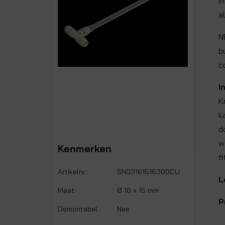
i
a
N
b
c
I
K
k
d
w
Kenmerken
fi
Artikelnr.:
SN03161516300CU
L
Maat:
Ø 16 x 15 mm
P
Demontabel:
Nee