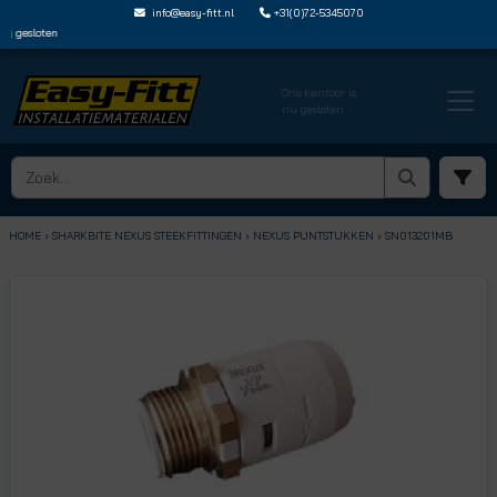
info@easy-fitt.nl
+31(0)72-5345070
gesloten
Ons kantoor is
nu gesloten
HOME ›
SHARKBITE NEXUS STEEKFITTINGEN
› NEXUS PUNTSTUKKEN
› SN013201MB