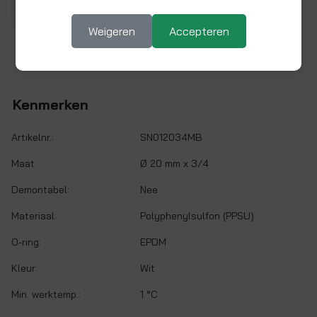
Weigeren
Accepteren
Puntstuk 20 mm x 3/4
Kenmerken
Artikelnr.:
SN012034MB
Maat:
Ø 20 mm x 3/4
Demontabel:
Nee
Materiaal:
Polyphenylsulfon (PPSU)
O-ring:
EPDM
Kleur:
Wit
Min. werktemp.:
1 °C