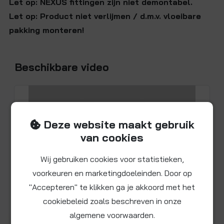
Let op: NEXUS fittingen zijn niet demontabel.
Let op: Product niet verlijmen / d.m.v. vloeibare
pakking monteren!
Beschikbare video
Deze website maakt gebruik
van cookies
Wij gebruiken cookies voor statistieken,
voorkeuren en marketingdoeleinden. Door op
"Accepteren" te klikken ga je akkoord met het
cookiebeleid zoals beschreven in onze
algemene voorwaarden.
Bekijk video voor product SN012034MB
▶ Afspelen