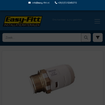
info@easy-fitt.nl
+31(0)72-5345070
Ons kantoor is nu gesloten
HOME ›
SHARKBITE NEXUS STEEKFITTINGEN
› NEXUS PUNTSTUKKEN
› SN012034MB