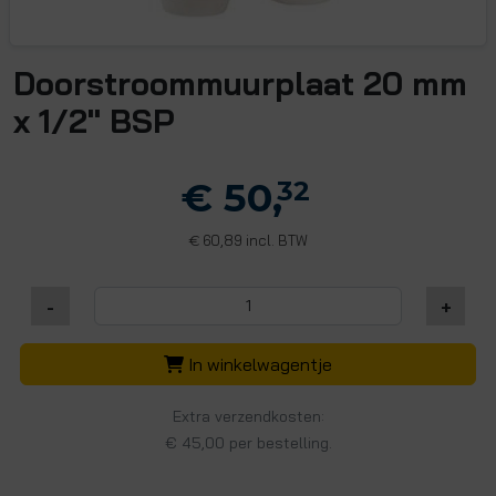
Doorstroommuurplaat 20 mm
x 1/2" BSP
€ 50,
32
60,89 incl. BTW
€
-
+
In winkelwagentje
Extra verzendkosten:
€ 45,00 per bestelling.