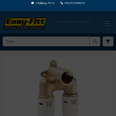
info@easy-fitt.nl
+31(0)72-5345070
Ons kantoor is nu geopend
HOME ›
SHARKBITE NEXUS STEEKFITTINGEN
› NEXUS MUURPLATEN
› SN022020DB