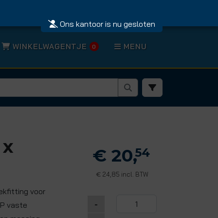
Ons kantoor is nu gesloten
WINKELWAGENTJE
MENU
0
 x
€ 20,
54
24,85 incl. BTW
€
kfitting voor
-
SP vaste