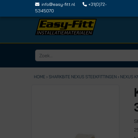
info@easy-fitt.nl
+31(0)72-
5345070
HOME ›
SHARKBITE NEXUS STEEKFITTINGEN
› NEXUS K
S
2