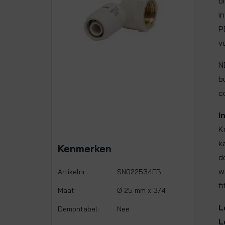
b
i
P
v
N
b
c
I
K
k
Kenmerken
d
w
Artikelnr.:
SN022534FB
fi
Maat:
Ø 25 mm x 3/4
L
Demontabel:
Nee
L