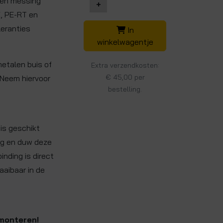
 een messing
+
E, PE-RT en
leranties
In
winkelwagentje
metalen buis of
Extra verzendkosten:
€ 45,00 per
 Neem hiervoor
bestelling.
is geschikt
ing en duw deze
inding is direct
raaibaar in de
 monteren!