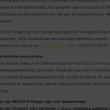
innendraad. De fitting is uit PPSU kunststof vervaardigd, met
nzetstuk in de binnendraad. Ook geschikt voor vol kunststof P
EX buizen zonder aluminium kern die aan de maatvoering en to
oldoen.
EXUS fittingen zijn niet zonder meer geschikt voor gebruik op 
uiseinden, zelfs als deze aan de buismaattoleranties voldoen.
ontact met ons op via
info@easy-fitt.nl
of +31(0)72 5345070.
nstallatie-instructies:
nip de buis haaks af en kalibreer deze met voor 25 x 2,5 mm bu
alibreergereedschap (zie onder). Steek de buis recht in de fitt
oor, totdat de groene indicator in het venster te zien is. De verb
aterdicht en gereed voor gebruik. Na installatie blijft de buis d
tting.
et op: NEXUS fittingen zijn niet demontabel.
et op: Product niet verlijmen / d.m.v. vloeibare pakking