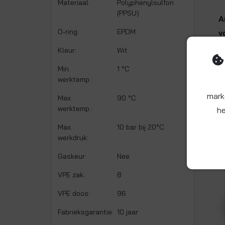
Materiaal:
Polyphenylsulfon
(PPSU)
A
O-ring:
EPDM
v
Kleur:
Wit
Min.
1 °C
werktemp.:
mark
Max.
90 °C
werktemp.:
he
Max.
10 bar bij 20°C
werkdruk:
Gaskeur:
Nee
VPE zak:
8
VPE doos:
96
Fabrieksgarantie:
10 jaar