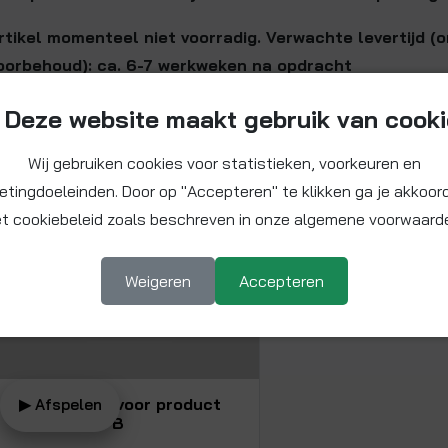
rtikel momenteel niet voorradig. Verwachte levertijd (
oorbehoud): ca. 6-7 werkweken na opdracht
Deze website maakt gebruik van cook
Beschikbare video
Wij gebruiken cookies voor statistieken, voorkeuren en
etingdoeleinden. Door op "Accepteren" te klikken ga je akkoor
t cookiebeleid zoals beschreven in onze algemene voorwaard
Weigeren
Accepteren
Bekijk video voor product
▶ Afspelen
SN022534FB