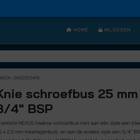
HOME
INLOGGEN
NIEEN
› SN022534FB
Knie schroefbus 25 mm
3/4" BSP
harkbite NEXUS haakse schroefbus met aan één zijde een stee
5 x 2,5 mm meerlagenbuis, en aan de andere zijde een 3/4" B