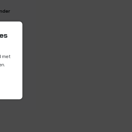
onder
ies
d met
en.