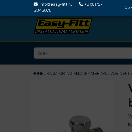
info@easy-fitt.nl
+31(0)72-
Op vri
5345070
HOME ›
RADIATOR INSTALLATIEMATERIAAL
› VOETVENTI
V
b