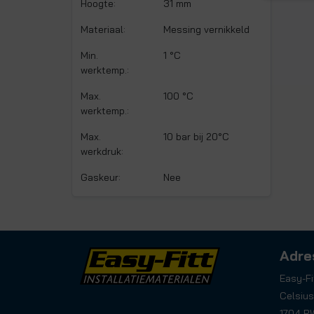
Hoogte:
31 mm
Materiaal:
Messing vernikkeld
Min.
1 °C
werktemp.:
Max.
100 °C
werktemp.:
Max.
10 bar bij 20°C
werkdruk:
Gaskeur:
Nee
Adre
Easy-Fi
Celsius
1704 R