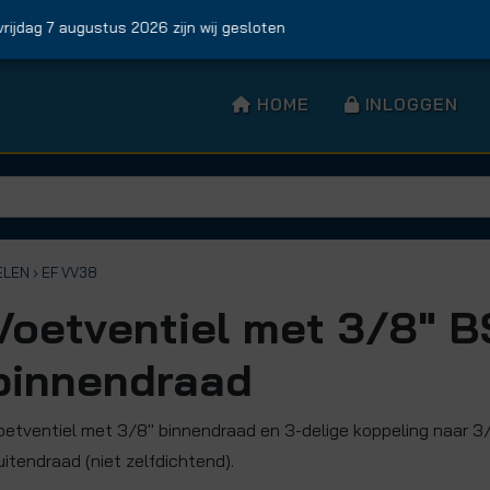
jdag 7 augustus 2026 zijn wij gesloten
HOME
INLOGGEN
ELEN
› EF VV38
Voetventiel met 3/8" 
binnendraad
oetventiel met 3/8" binnendraad en 3-delige koppeling naar 3
uitendraad (niet zelfdichtend).