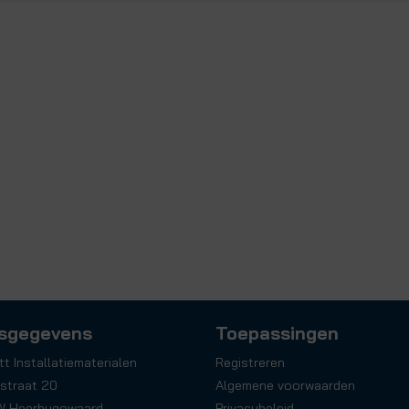
sgegevens
Toepassingen
tt Installatiematerialen
Registreren
straat 20
Algemene voorwaarden
W Heerhugowaard
Privacybeleid