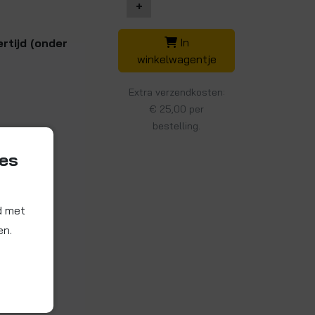
+
In
rtijd (onder
winkelwagentje
Extra verzendkosten:
€ 25,00 per
bestelling.
ies
d met
en.