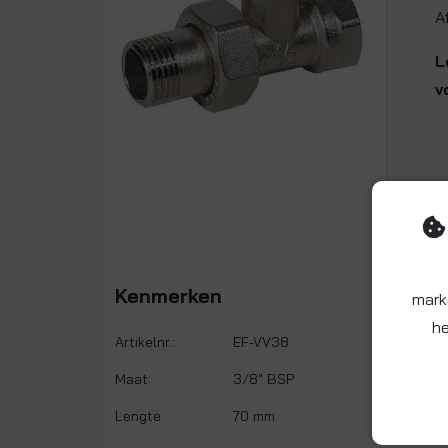
A
L
v
Kenmerken
mark
he
Artikelnr.:
EF-VV38
Maat:
3/8" BSP
Lengte:
70 mm