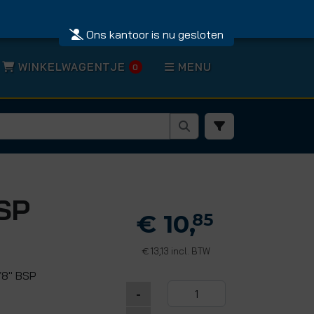
Ons kantoor is nu gesloten
WINKELWAGENTJE
MENU
0
BSP
€ 10,
85
13,13 incl. BTW
€
/8" BSP
-