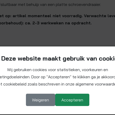
fsluitbaar met behulp van een platte schroevendraaier.
et op: artikel momenteel niet voorradig. Verwachte leve
oorbehoud): ca. 2-3 werkweken na opdracht.
Deze website maakt gebruik van cook
Wij gebruiken cookies voor statistieken, voorkeuren en
etingdoeleinden. Door op "Accepteren" te klikken ga je akkoor
t cookiebeleid zoals beschreven in onze algemene voorwaard
Weigeren
Accepteren