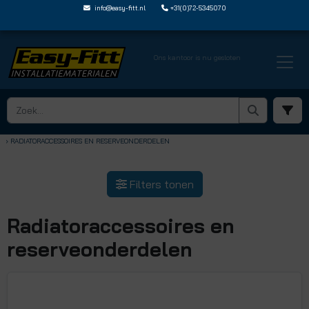
info@easy-fitt.nl
+31(0)72-5345070
Ons kantoor is nu gesloten
HOME ›
RADIATOR INSTALLATIEMATERIAAL
› RADIATORACCESSOIRES EN RESERVEONDERDELEN
Filters tonen
Radiatoraccessoires en
reserveonderdelen