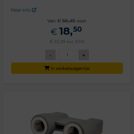
Meer info
Van: €
56,45
voor:
18,
50
€
€
22,39 incl. BTW
-
+
In winkelwagentje