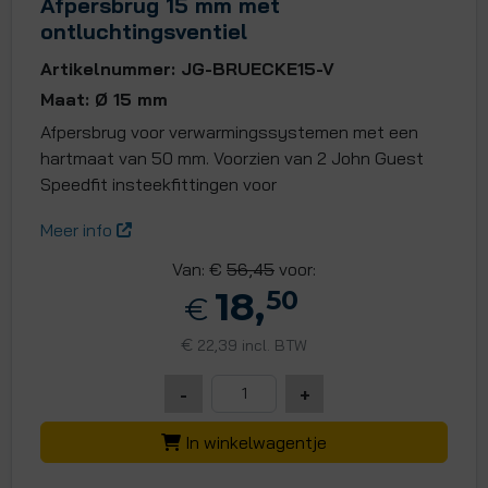
Afpersbrug 15 mm met
ontluchtingsventiel
Artikelnummer: JG-BRUECKE15-V
Maat: Ø 15 mm
Afpersbrug voor verwarmingssystemen met een
hartmaat van 50 mm. Voorzien van 2 John Guest
Speedfit insteekfittingen voor
Meer info
Van: €
56,45
voor:
18,
50
€
€
22,39 incl. BTW
-
+
In winkelwagentje