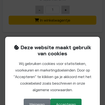
-
+
In winkelwagentje
Deze website maakt gebruik
van cookies
Wij gebruiken cookies voor statistieken,
voorkeuren en marketingdoeleinden. Door op
"Accepteren" te klikken ga je akkoord met het
cookiebeleid zoals beschreven in onze
algemene voorwaarden.
Kap voor handmatige radiatorkranen
Artikelnummer: KK-RAD-KAP1
Weigeren
Accepteren