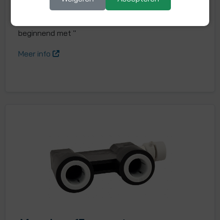
Kunststof kap / handwiel t.b.v. alle handmatige
radiatorkranen van Easy-Fitt (artikelcodes
beginnend met "
Meer info