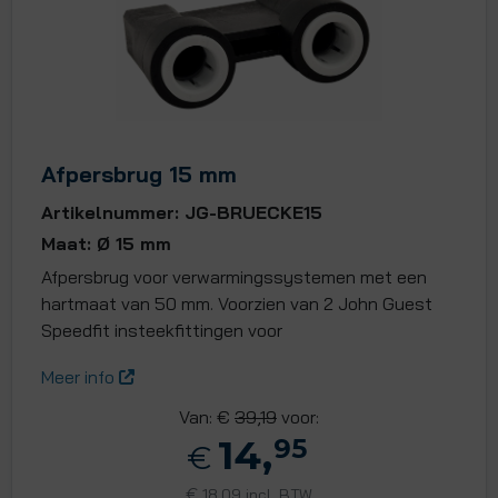
Afpersbrug 15 mm
Artikelnummer: JG-BRUECKE15
Maat: Ø 15 mm
Afpersbrug voor verwarmingssystemen met een
hartmaat van 50 mm. Voorzien van 2 John Guest
Speedfit insteekfittingen voor
Meer info
Van: €
39,19
voor:
14,
95
€
€
18,09 incl. BTW