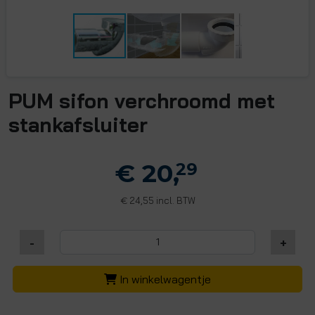
PUM sifon verchroomd met
stankafsluiter
€ 20,
29
24,55 incl. BTW
€
-
+
In winkelwagentje