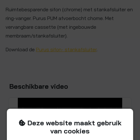
Ruimtebesparende sifon (chrome) met stankafsluiter en
ring-vanger. Purus PUM afvoerbocht chome. Met
vervangbare cassette (met ingebouwde
membraam/stankafsluiter).
Download de
Purus sifon- stankafsluiter
.
Beschikbare video
Deze website maakt gebruik
van cookies