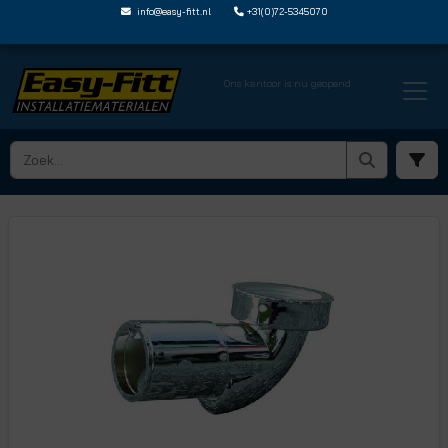
info@easy-fitt.nl
+31(0)72-5345070
Ons kantoor is nu geopend
HOME ›
PURUS SIFONS SCHROBPUT AFDEKPLAAT AFVOERBUIS
› 8075413