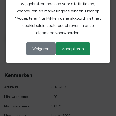
Wij gebruiken cookies voor statistieken,
voorkeuren en marketingdoeleinden. Door op
"Accepteren" te klikken ga je akkoord met het
cookiebeleid zoals beschreven in onze
algemene voorwaarden.
Bekijk video voor product 8075413
▶ Afspelen
Weigeren
Accepteren
PUM sifon verchroomd met stankafsluiter
Kenmerken
Artikelnr.:
8075413
Min. werktemp.:
1 °C
Max. werktemp.:
100 °C
Max. werkdruk:
bar bij 20°C