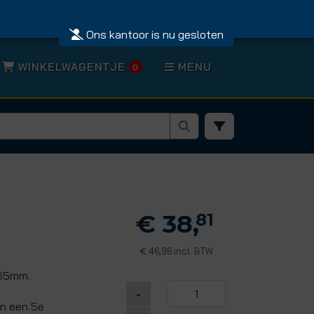
Ons kantoor is nu gesloten
WINKELWAGENTJE
MENU
0
€ 38,
81
46,96 incl. BTW
€
 65mm.
-
van een 5e