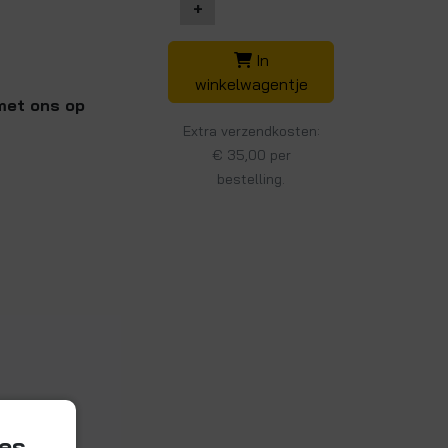
+
In
winkelwagentje
 met ons op
Extra verzendkosten:
€ 35,00 per
bestelling.
ies