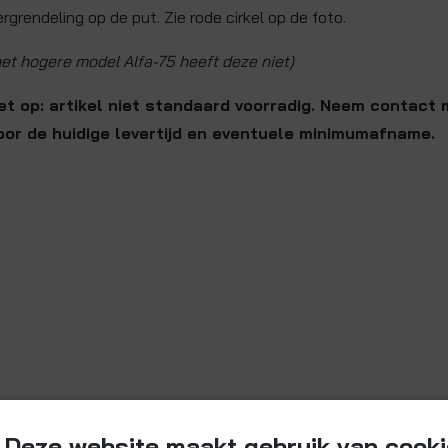
ergrendeling op de put. Zie rode cirkel op de foto.
het hogere model Alfa-75 heeft deze niet)
et op: artikel niet standaard voorradig. Neem contact
oor de huidige levertijd en eventuele minimumafname.
Deze website maakt gebruik van cook