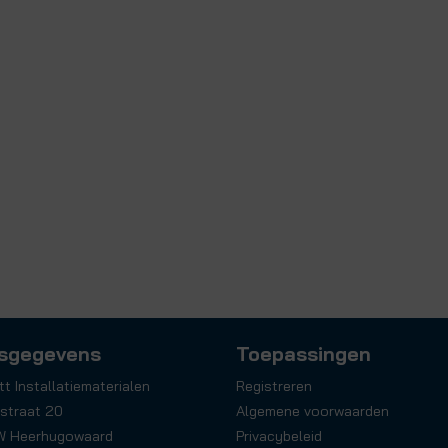
sgegevens
Toepassingen
tt Installatiematerialen
Registreren
straat 20
Algemene voorwaarden
W Heerhugowaard
Privacybeleid