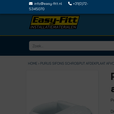
info@easy-fitt.nl
+31(0)72-
5345070
HOME ›
PURUS SIFONS SCHROBPUT AFDEKPLAAT AFV
P
D