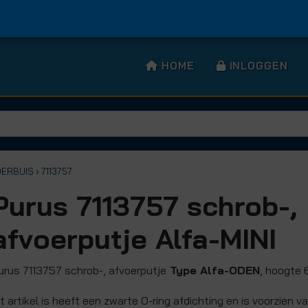
HOME
INLOGGEN
OERBUIS
› 7113757
Purus 7113757 schrob-,
afvoerputje Alfa-MINI
urus 7113757 schrob-, afvoerputje
Type Alfa-ODEN
, hoogte
it artikel is heeft een zwarte O-ring afdichting en is voorzien 