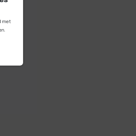
d met
en.