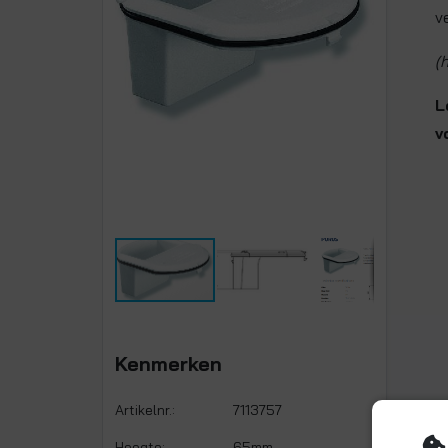
v
(
L
v
Kenmerken
Artikelnr.:
7113757
Hoogte:
65mm