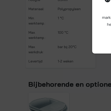
Materiaal:
Polypropyleen
mark
Min.
1 °C
werktemp.:
he
Max.
100 °C
werktemp.:
Max.
bar bij 20°C
werkdruk:
Levertijd:
1-2 weken
Bijbehorende en option