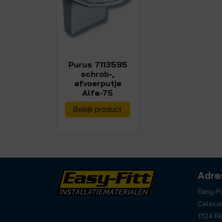
Purus 7113595
schrob-,
afvoerputje
Alfa-75
Bekijk product
Adre
Easy-Fi
Celsius
1704 R