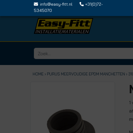
info@easy-fitt.nl
+31(0)72-
5345070
HOME ›
PURUS MEERVOUDIGE EPDM MANCHETTEN
› 3
1
a
m
M