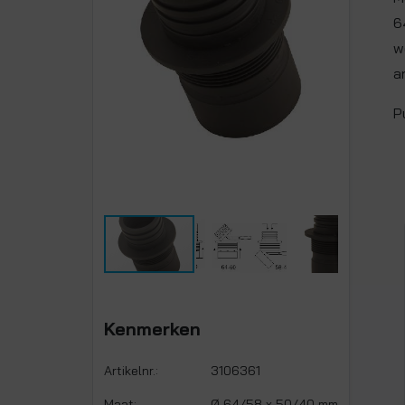
6
w
a
P
Kenmerken
Artikelnr.:
3106361
Maat:
Ø 64/58 x 50/40 mm