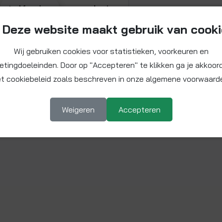
Bekijk video voor product
▶ Afspelen
3106361
Deze website maakt gebruik van cook
Manchet 64/58 x 50/40 mm
Wij gebruiken cookies voor statistieken, voorkeuren en
etingdoeleinden. Door op "Accepteren" te klikken ga je akkoor
t cookiebeleid zoals beschreven in onze algemene voorwaard
Weigeren
Accepteren