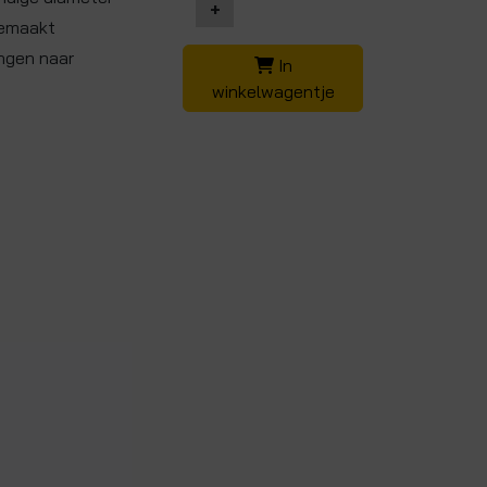
+
gemaakt
angen naar
In
winkelwagentje