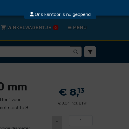
Ons kantoor is nu geopend
WINKELWAGENTJE
MENU
0
40 mm
€ 8,
13
tten" voor
9,84 incl. BTW
€
met slechts 8
-
endige diameter