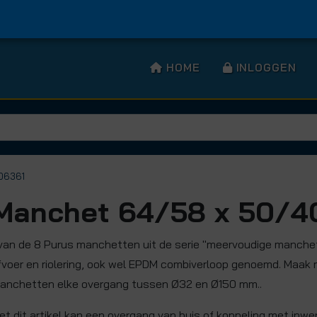
HOME
INLOGGEN
106361
Manchet 64/58 x 50/
 van de 8 Purus manchetten uit de serie "meervoudige manche
fvoer en riolering, ook wel EPDM combiverloop genoemd. Maak 
anchetten elke overgang tussen Ø32 en Ø150 mm..
et dit artikel kan een overgang van buis of koppeling met inw