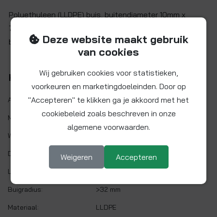
Polyethyleen (LLDPE) buis, buitendiameter 10mm x
7,0mm binnendiameter. U kunt dit artikel per meter
Deze website maakt gebruik
bestellen. Het wordt van de kniprol voor u afgeknipt.
van cookies
Wij gebruiken cookies voor statistieken,
Kenmerken
voorkeuren en marketingdoeleinden. Door op
"Accepteren" te klikken ga je akkoord met het
Artikelnr.:
PE-1007-PM-E
cookiebeleid zoals beschreven in onze
Maat:
Ø 10 x 7 mm
algemene voorwaarden.
Wanddikte:
1,5 mm
Doorlaat:
Ø 7 mm
Weigeren
Accepteren
Lengte:
1 meter
Buigradius:
>32 mm
Materiaal:
LLDPE