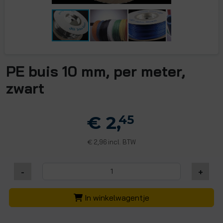
PE buis 10 mm, per meter,
zwart
€ 2,
45
2,96 incl. BTW
€
-
+
In winkelwagentje