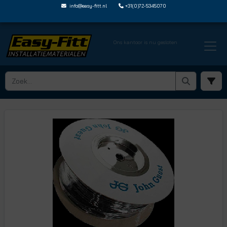
info@easy-fitt.nl
+31(0)72-5345070
Ons kantoor is nu gesloten
HOME ›
POLYETHYLEEN PE BUIZEN
› PE 1007 PM E