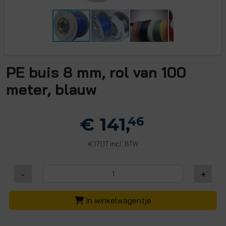
PE buis 8 mm, rol van 100
meter, blauw
€ 141,
46
171,17 incl. BTW
€
-
+
In winkelwagentje