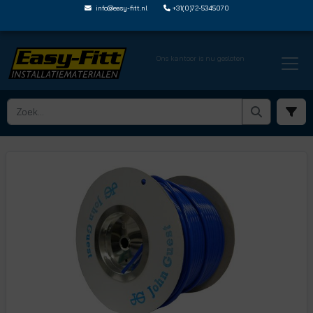
info@easy-fitt.nl
+31(0)72-5345070
Ons kantoor is nu gesloten
HOME ›
POLYETHYLEEN PE BUIZEN
› PE 0806 100M B