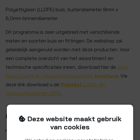
Polyethyleen (LLDPE) buis, buitendiameter 8mm x
6,0mm binnendiameter.
Dit programma is zeer uitgebreid met verschillende
maten en soorten buis en fittingen. De webshop zal
geleidelijk aangevuld worden met deze producten. Voor
een complete overzicht van het assortiment en
technische specificaties ineen, download hier de
John
Guest Lucht en Vloeistoffensystemen
brochure.
Via
deze link download u de
Prijslijst
Lucht- en
vloeistofsystemen 2015
.
Kenmerken
Deze website maakt gebruik
van cookies
Artikelnr.:
PE-0806-100M-B