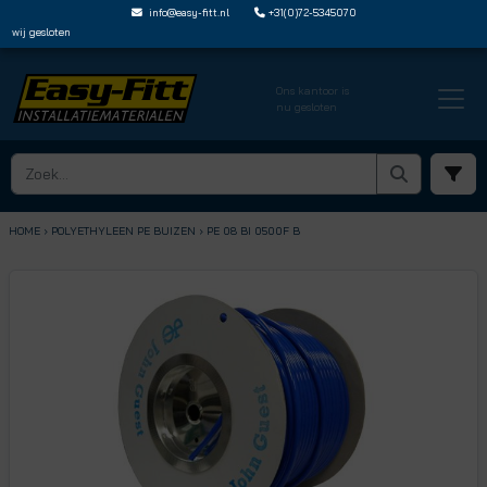
info@easy-fitt.nl
+31(0)72-5345070
wij gesloten
Ons kantoor is
nu gesloten
HOME ›
POLYETHYLEEN PE BUIZEN
› PE 08 BI 0500F B