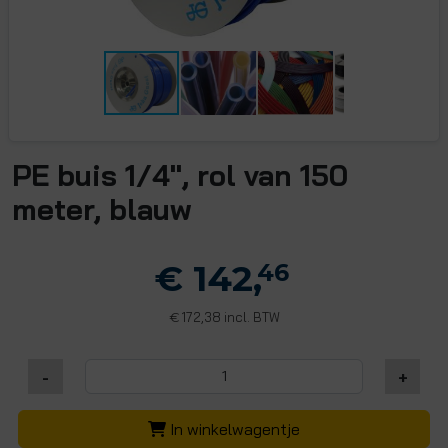
PE buis 1/4", rol van 150
meter, blauw
€ 142,
46
172,38 incl. BTW
€
-
+
In winkelwagentje