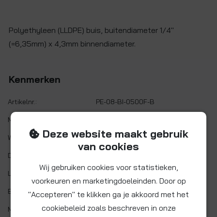
Polyethyleen (LLDPE) buis, buitendiameter 1/4"
(=6,35mm) x 4,3mm binnendiameter.
Kenmerken
Artikelnr.:
PE-08-BI-0500F-B
Maat:
Ø 1/4" x 4,3 mm
Deze website maakt gebruik
Wanddikte:
1 mm
van cookies
Doorlaat:
Ø 4,3 mm
Wij gebruiken cookies voor statistieken,
Lengte:
150 meter
voorkeuren en marketingdoeleinden. Door op
Buigradius:
>25 mm
"Accepteren" te klikken ga je akkoord met het
cookiebeleid zoals beschreven in onze
Materiaal:
LLDPE