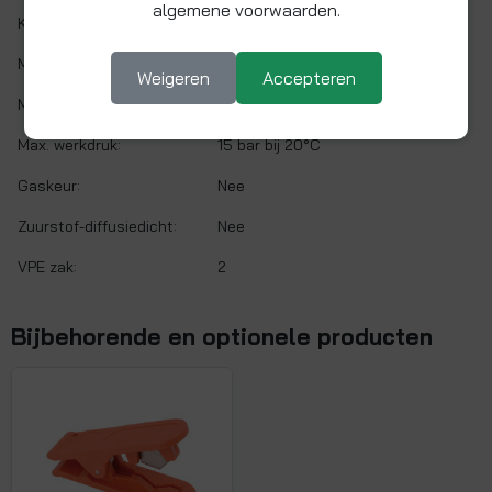
algemene voorwaarden.
Kleur:
Blauw
Min. werktemp.:
1 °C
Weigeren
Accepteren
Max. werktemp.:
65 °C
Max. werkdruk:
15 bar bij 20°C
Gaskeur:
Nee
Zuurstof-diffusiedicht:
Nee
VPE zak:
2
Bijbehorende en optionele producten