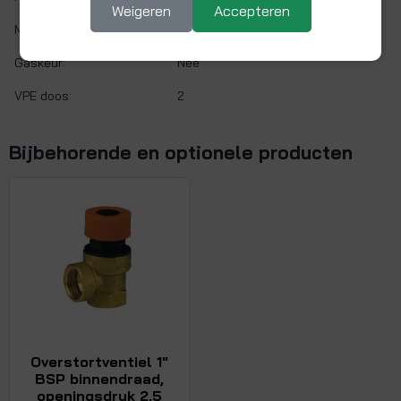
Weigeren
Accepteren
Max. werkdruk:
1,5 bar bij 20°C
Gaskeur:
Nee
VPE doos:
2
Bijbehorende en optionele producten
Overstortventiel 1"
BSP binnendraad,
openingsdruk 2,5