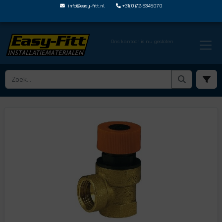
info@easy-fitt.nl
+31(0)72-5345070
Ons kantoor is nu gesloten
HOME ›
OVERSTORTVENTIELEN
› OVERSTORTVENTIELEN MET BINNENDRAAD
› OVH1BI 15