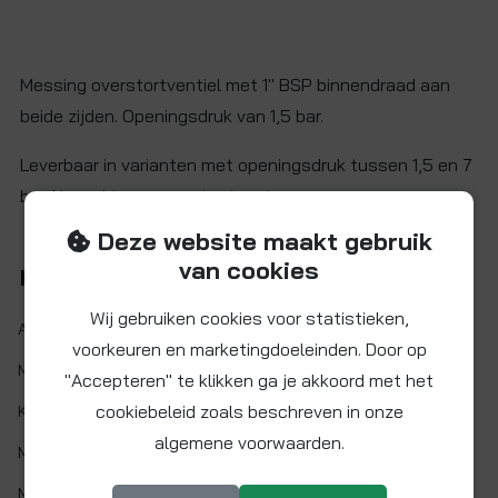
Messing overstortventiel met 1" BSP binnendraad aan
beide zijden. Openingsdruk van 1,5 bar.
Leverbaar in varianten met openingsdruk tussen 1,5 en 7
bar. Neem hiervoor contact met ons op.
Deze website maakt gebruik
van cookies
Kenmerken
Wij gebruiken cookies voor statistieken,
Artikelnr.:
OVH1BI-15
voorkeuren en marketingdoeleinden. Door op
Maat:
1" BSP
"Accepteren" te klikken ga je akkoord met het
cookiebeleid zoals beschreven in onze
Kleur:
Oranje
algemene voorwaarden.
Min. werktemp.:
1 °C
Max. werktemp.:
110 °C