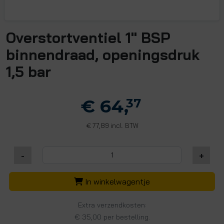
Overstortventiel 1" BSP
binnendraad, openingsdruk
1,5 bar
€ 64,
37
77,89 incl. BTW
€
-
+
In winkelwagentje
Extra verzendkosten:
€ 35,00 per bestelling.