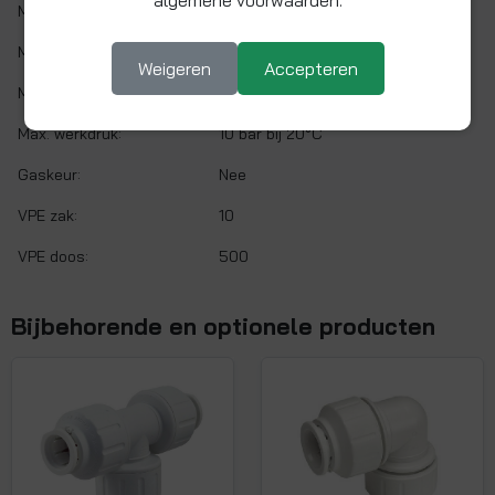
Materiaal:
Messing (CW617N)
Min. werktemp.:
1 °C
Weigeren
Accepteren
Max. werktemp.:
90 °C
Max. werkdruk:
10 bar bij 20°C
Gaskeur:
Nee
VPE zak:
10
VPE doos:
500
Bijbehorende en optionele producten