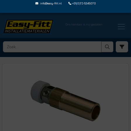
info@easy-fitt.nl
+31(0)72-5345070
Ons kantoor is nu gesloten
HOME ›
ONTLUCHTERS EN AFTAPPERS
› RS12AB