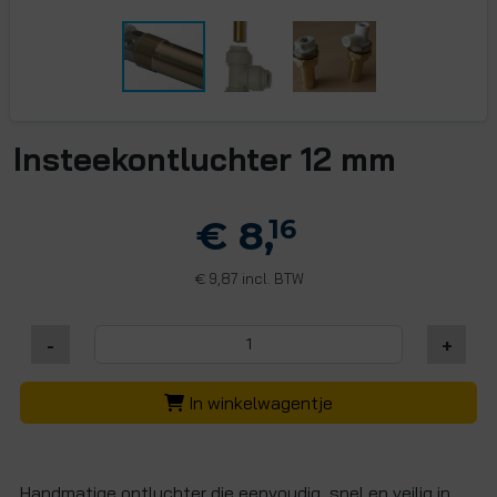
Insteekontluchter 12 mm
€ 8,
16
9,87 incl. BTW
€
-
+
In winkelwagentje
Handmatige ontluchter die eenvoudig, snel en veilig in