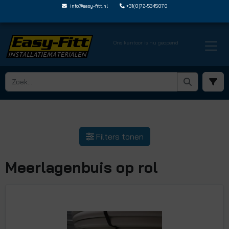
info@easy-fitt.nl
+31(0)72-5345070
Ons kantoor is nu geopend
HOME ›
MEERLAGEN BUIZEN ALUPEX
› MEERLAGENBUIS OP ROL
Filters tonen
Meerlagenbuis op rol