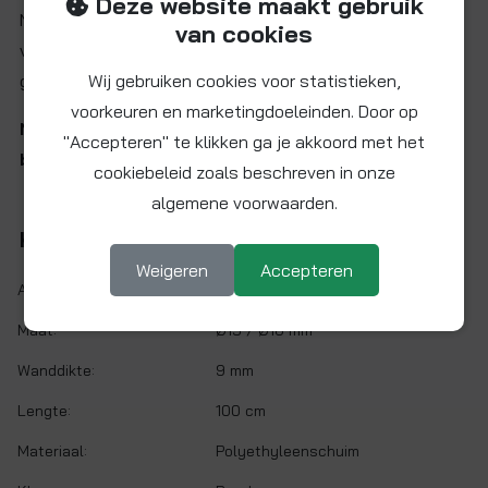
Deze website maakt gebruik
Naar opgave worden de gewenste hoeveelheid meters
van cookies
van de rol geknipt, dus als een aaneengesloten lengte
geleverd.
Wij gebruiken cookies voor statistieken,
voorkeuren en marketingdoeleinden. Door op
Neem contact met ons op voor huidige prijs,
"Accepteren" te klikken ga je akkoord met het
beschikbaarheid en evt. levertijd.
cookiebeleid zoals beschreven in onze
algemene voorwaarden.
Kenmerken
Weigeren
Accepteren
Artikelnr.:
ISO18R-PM
Maat:
Ø15 / Ø16 mm
Wanddikte:
9 mm
Lengte:
100 cm
Materiaal:
Polyethyleenschuim