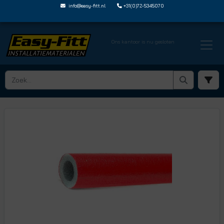
info@easy-fitt.nl
+31(0)72-5345070
Ons kantoor is nu gesloten
HOME ›
LEIDINGISOLATIE
› LEIDINGISOLATIE PER METER
› ISO18R PM