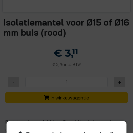
Isolatiemantel voor Ø15 of Ø16
mm buis (rood)
€ 3,
11
3,76 incl. BTW
€
-
+
In winkelwagentje
Rode isolatiemantel (dikte 9 mm) t.b.v. buizen met
uitwendige diameter 15 of 16 mm, per meter te bestellen.