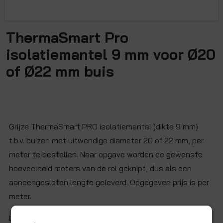
ThermaSmart Pro
isolatiemantel 9 mm voor Ø20
of Ø22 mm buis
Grijze ThermaSmart PRO isolatiemantel (dikte 9 mm)
t.b.v. buizen met uitwendige diameter 20 of 22 mm, per
meter te bestellen. Naar opgave worden de gewenste
hoeveelheid meters van de rol geknipt, dus als een
aaneengesloten lengte geleverd. Opgegeven prijs is per
meter.
Let op: maximaal 19 meter aaneengesloten.