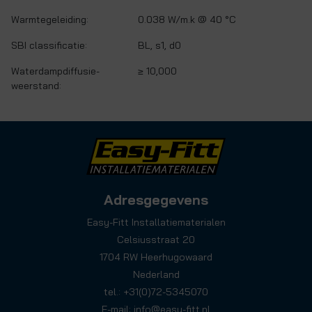
Warmtegeleiding:
0.038 W/m.k @ 40 °C
SBI classificatie:
BL, s1, d0
Waterdampdiffusie-
≥ 10,000
weerstand:
Adresgegevens
Easy-Fitt Installatiematerialen
Celsiusstraat 20
1704 RW Heerhugowaard
Nederland
tel.: +31(0)72-5345070
E-mail:
info@easy-fitt.nl