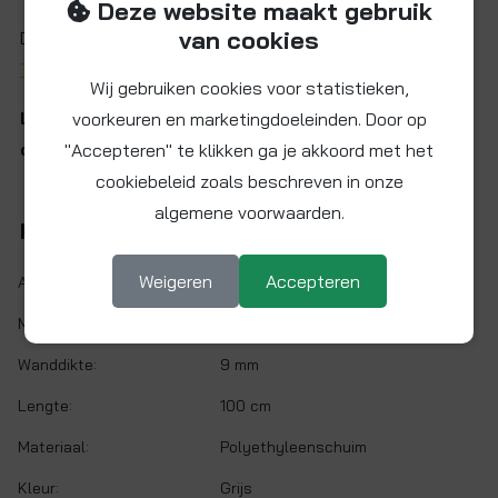
Deze website maakt gebruik
van cookies
Donwload hier de
technische informatie van
ThermaSmart PRO isolatie
Wij gebruiken cookies voor statistieken,
Let op: Artikel niet voorradig. Neem
contact met
voorkeuren en marketingdoeleinden. Door op
ons op voor huidige prijs en levertijd.
"Accepteren" te klikken ga je akkoord met het
cookiebeleid zoals beschreven in onze
algemene voorwaarden.
Kenmerken
Weigeren
Accepteren
Artikelnr.:
3104-009022-PM
Maat:
Ø20 / Ø22 mm
Wanddikte:
9 mm
Lengte:
100 cm
Materiaal:
Polyethyleenschuim
Kleur:
Grijs