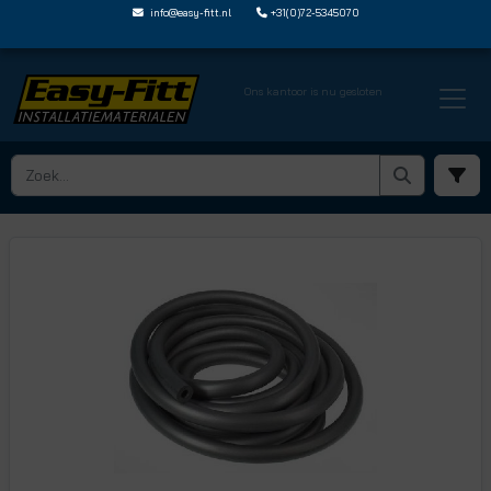
info@easy-fitt.nl
+31(0)72-5345070
Ons kantoor is nu gesloten
HOME ›
LEIDINGISOLATIE
› LEIDINGISOLATIE PER METER
› 3104 009022 PM