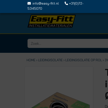
info@easy-fitt.nl
+31(0)72-
5345070
HOME ›
LEIDINGISOLATIE
› LEIDINGISOLATIE OP ROL
› 3
D