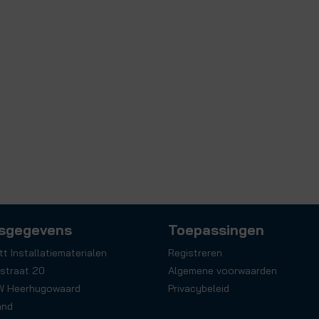
sgegevens
Toepassingen
tt Installatiematerialen
Registreren
straat 20
Algemene voorwaarden
W Heerhugowaard
Privacybeleid
and