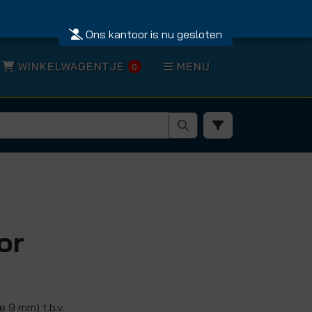
Ons kantoor is nu gesloten
WINKELWAGENTJE
MENU
0
or
 9 mm) t.b.v.