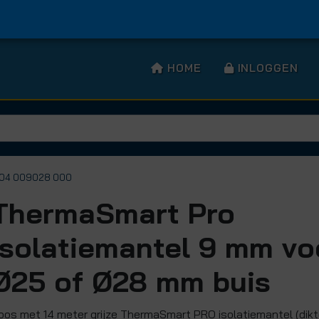
HOME
INLOGGEN
104 009028 000
ThermaSmart Pro
isolatiemantel 9 mm vo
Ø25 of Ø28 mm buis
oos met 14 meter grijze ThermaSmart PRO isolatiemantel (dikte