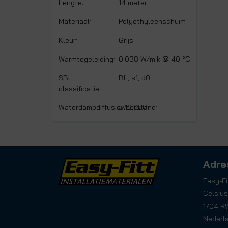
Lengte:
14 meter
Materiaal:
Polyethyleenschuim
Kleur:
Grijs
Warmtegeleiding:
0.038 W/m.k @ 40 °C
SBI
BL, s1, d0
classificatie:
Waterdampdiffusieweerstand:
≥ 10,000
Adre
Easy-Fi
Celsius
1704 R
Nederl