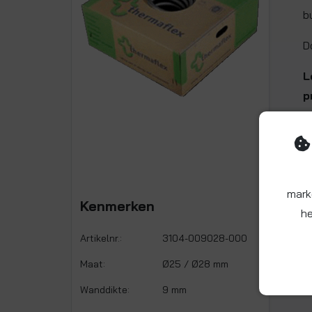
b
D
L
p
mark
Kenmerken
he
Artikelnr.:
3104-009028-000
Maat:
Ø25 / Ø28 mm
Wanddikte:
9 mm