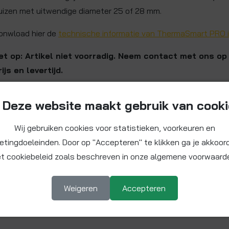
uizen met uitwendige diameter 25 of 28 mm.
onwload hier de
technische informatie van ThermaSmart PRO i
et op: Artikel niet voorradig. Neem contact met ons op
rijs en levertijd.
Deze website maakt gebruik van cook
Wij gebruiken cookies voor statistieken, voorkeuren en
etingdoeleinden. Door op "Accepteren" te klikken ga je akkoor
t cookiebeleid zoals beschreven in onze algemene voorwaard
Weigeren
Accepteren