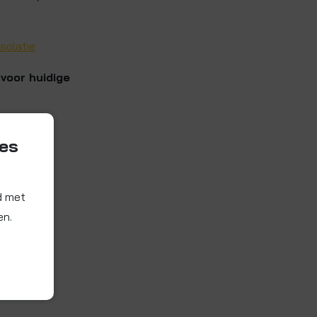
solatie
 voor huidige
ies
d met
en.