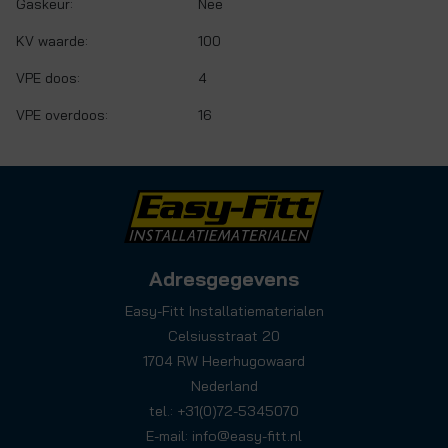
Gaskeur:
Nee
KV waarde:
100
VPE doos:
4
VPE overdoos:
16
Adresgegevens
Easy-Fitt Installatiematerialen
Celsiusstraat 20
1704 RW Heerhugowaard
Nederland
tel.: +31(0)72-5345070
E-mail:
info@easy-fitt.nl