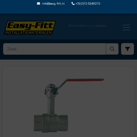
info@easy-fitt.nl
+31(0)72-5345070
Ons kantoor is nu gesloten
HOME ›
KOGELKRANEN
› KOGELKRANEN MET VERLENGDE SPINDEL
› KKL54BI 54BIR