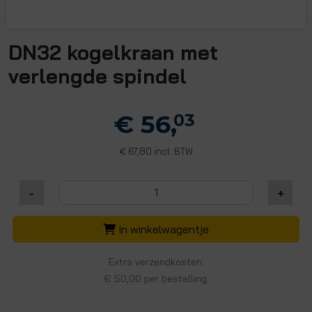
DN32 kogelkraan met
verlengde spindel
€ 56,
03
67,80 incl. BTW
€
-
+
In winkelwagentje
Extra verzendkosten:
€ 50,00 per bestelling.