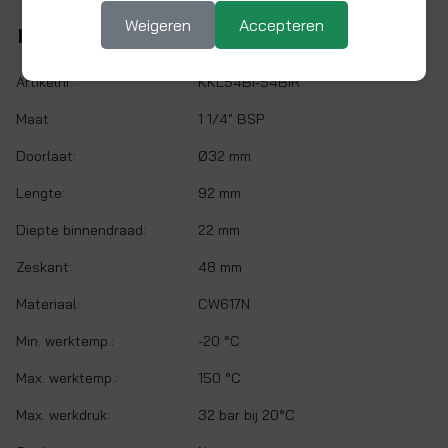
Weigeren
Accepteren
Kenmerken
Artikelnr.:
KKL54BI-54BIR
Maat:
1 1/4" BSP
Doorlaat:
Ø32 mm
Lengte:
92 mm
Diepte binnendraad:
22 mm
Zeskant:
48 mm
Materiaal:
CW617N
Min. werktemp.:
-20 °C
Max. werktemp.:
150 °C
Max. werkdruk:
32 bar bij 20°C