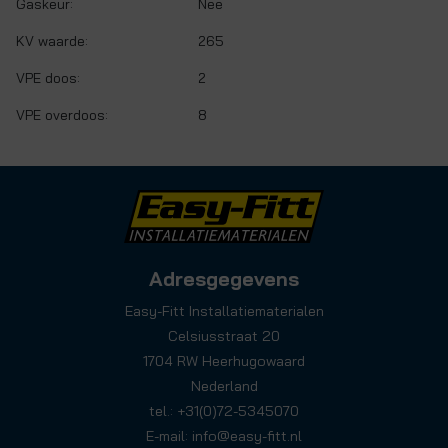
Gaskeur:
Nee
KV waarde:
265
VPE doos:
2
VPE overdoos:
8
Adresgegevens
Easy-Fitt Installatiematerialen
Celsiusstraat 20
1704 RW Heerhugowaard
Nederland
tel.: +31(0)72-5345070
E-mail:
info@easy-fitt.nl