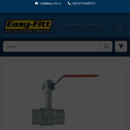
info@easy-fitt.nl
+31(0)72-5345070
Ons kantoor is nu gesloten
HOME ›
KOGELKRANEN
› KOGELKRANEN MET VERLENGDE SPINDEL
› KKL2BI 2BIR