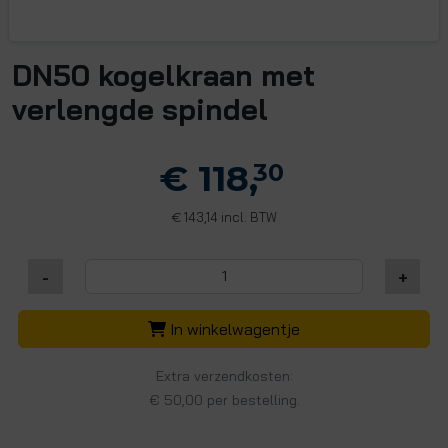
DN50 kogelkraan met
verlengde spindel
€ 118,
30
143,14 incl. BTW
€
-
+
In winkelwagentje
Extra verzendkosten:
€ 50,00 per bestelling.