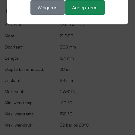
Weigeren
Accepteren
Kenmerken
Artikelnr.:
KKL2BI-2BIR
Maat:
2" BSP
Doorlaat:
Ø50 mm
Lengte:
124 mm
Diepte binnendraad:
28 mm
Zeskant:
68 mm
Materiaal:
CW617N
Min. werktemp.:
-20 °C
Max. werktemp.:
150 °C
Max. werkdruk:
32 bar bij 20°C