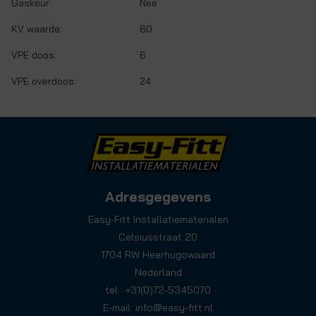
Gaskeur:
Nee
KV waarde:
60
VPE doos:
6
VPE overdoos:
24
Adresgegevens
Easy-Fitt Installatiematerialen
Celsiusstraat 20
1704 RW Heerhugowaard
Nederland
tel.: +31(0)72-5345070
E-mail:
info@easy-fitt.nl