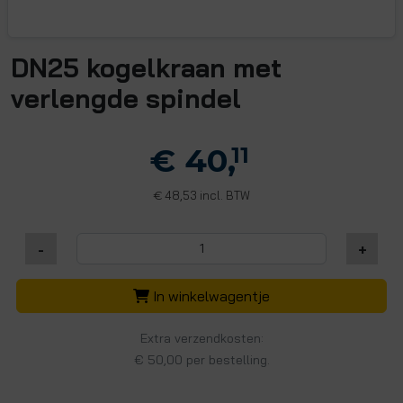
DN25 kogelkraan met
verlengde spindel
€ 40,
11
48,53 incl. BTW
€
-
+
In winkelwagentje
Extra verzendkosten:
€ 50,00 per bestelling.