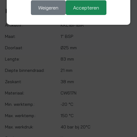
Weigeren
Accepteren
Kenmerken
Artikelnr.:
KKL1BI-1BIR
Maat:
1" BSP
Doorlaat:
Ø25 mm
Lengte:
83 mm
Diepte binnendraad:
21 mm
Zeskant:
38 mm
Materiaal:
CW617N
Min. werktemp.:
-20 °C
Max. werktemp.:
150 °C
Max. werkdruk:
40 bar bij 20°C