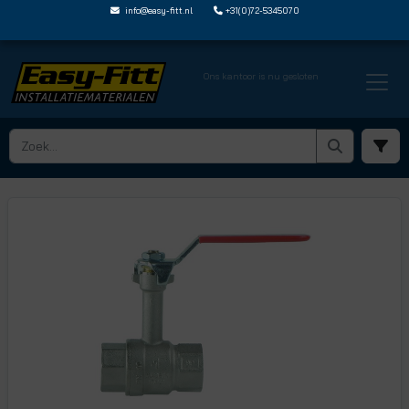
info@easy-fitt.nl
+31(0)72-5345070
Ons kantoor is nu gesloten
HOME ›
KOGELKRANEN
› KOGELKRANEN MET VERLENGDE SPINDEL
› KKL1BI 1BIR