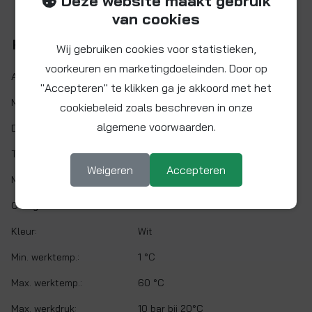
Deze website maakt gebruik
van cookies
Kenmerken
Wij gebruiken cookies voor statistieken,
voorkeuren en marketingdoeleinden. Door op
Artikelnr.:
PPSV501222W
"Accepteren" te klikken ga je akkoord met het
Maat:
Ø 3/8" x 1/4" NPTF
cookiebeleid zoals beschreven in onze
algemene voorwaarden.
Demontabel:
Ja
Twist&Lock:
Nee
Weigeren
Accepteren
Materiaal:
Polypropyleen
O-ring:
EPDM
Kleur:
Wit
Min. werktemp.:
1 °C
Max. werktemp.:
60 °C
Max. werkdruk:
10 bar bij 20°C