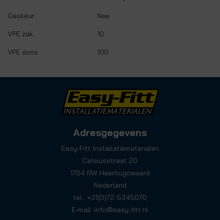
Gaskeur:
Nee
VPE zak:
10
VPE doos:
100
Adresgegevens
Easy-Fitt Installatiematerialen
Celsiusstraat 20
1704 RW Heerhugowaard
Nederland
tel.: +31(0)72-5345070
E-mail:
info@easy-fitt.nl