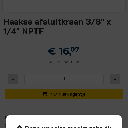
Haakse afsluitkraan 3/8" x
1/4" NPTF
€ 16,
07
19,44 incl. BTW
€
-
+
In winkelwagentje
Polypropyleen haakse afsluiter met JG insteekfitting
3/8" (Ø9,5 mm) x 1/4" NPTF binnendraad.