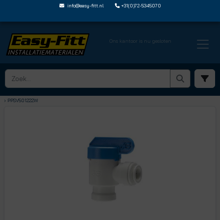
info@easy-fitt.nl
+31(0)72-5345070
Ons kantoor is nu gesloten
HOME ›
KOGELKRANEN
› KOGELKRANEN MET JOHN GUEST STEEKVERBINDING
› PPSV501222W