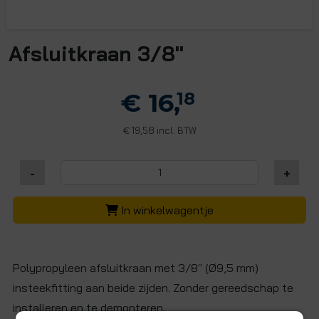
Afsluitkraan 3/8"
€ 16,
18
19,58 incl. BTW
€
-
+
In winkelwagentje
Polypropyleen afsluitkraan met 3/8" (Ø9,5 mm)
insteekfitting aan beide zijden. Zonder gereedschap te
installeren en te demonteren.