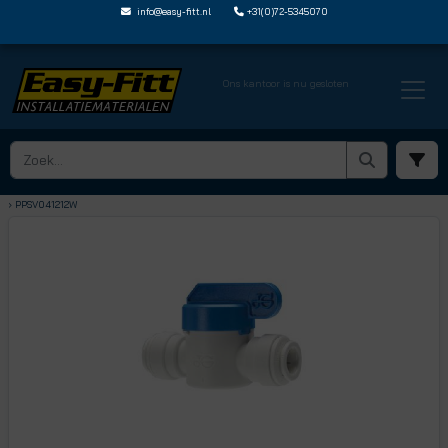
info@easy-fitt.nl
+31(0)72-5345070
Ons kantoor is nu gesloten
HOME ›
KOGELKRANEN
› KOGELKRANEN MET JOHN GUEST STEEKVERBINDING
› PPSV041212W