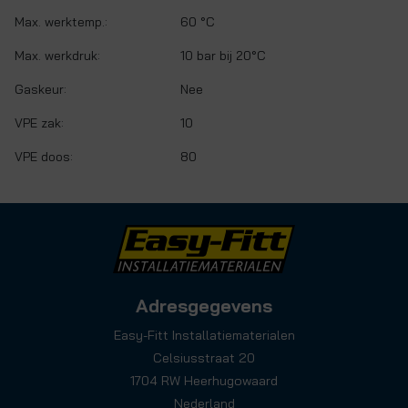
Max. werktemp.:
60 °C
Max. werkdruk:
10 bar bij 20°C
Gaskeur:
Nee
VPE zak:
10
VPE doos:
80
Adresgegevens
Easy-Fitt Installatiematerialen
Celsiusstraat 20
1704 RW Heerhugowaard
Nederland