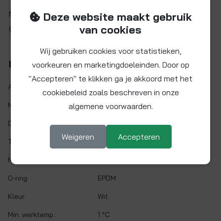
Niet geschikt voor toepassing in perslucht, explosieve
Deze website maakt gebruik
gassen en vloeistoffen, of verwarmingssystemen.
van cookies
Wij gebruiken cookies voor statistieken,
Kenmerken
voorkeuren en marketingdoeleinden. Door op
"Accepteren" te klikken ga je akkoord met het
Artikelnr.:
PPSV041212W
cookiebeleid zoals beschreven in onze
Maat:
Ø 3/8"
algemene voorwaarden.
Demontabel:
Ja
Weigeren
Accepteren
Twist&Lock:
Nee
Materiaal:
Polypropyleen
O-ring:
EPDM
Kleur:
Wit
Min. werktemp.:
1 °C