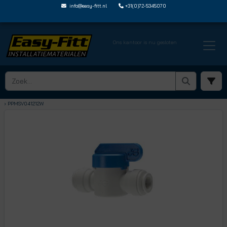
info@easy-fitt.nl
+31(0)72-5345070
Ons kantoor is nu gesloten
HOME ›
KOGELKRANEN
› KOGELKRANEN MET JOHN GUEST STEEKVERBINDING
› PPMSV041212W