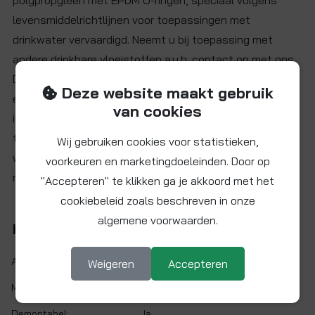
polypropyleen met EPDM O-ringen, speciaal volgens
levensmiddelrichtlijnen voor toepassingen met
drinkwater vervaardigd. Neemt u bij toepassing met
andere drinkbare vloeistoffen a.u.b. contact op met ons.
De afsluitkranen zijn
niet
geschikt voor perslucht,
Deze website maakt gebruik
explosieve gassen, petroleum of andere vloeistoffen en
van cookies
in verwarmingssystemen of soortgelijke
toepassingsgebieden. De afsluitkraan dient gebruikt te
Wij gebruiken cookies voor statistieken,
worden in een volledig "open" of "gesloten" stand (dus
voorkeuren en marketingdoeleinden. Door op
niet als doorstroombegrenzer).
"Accepteren" te klikken ga je akkoord met het
cookiebeleid zoals beschreven in onze
algemene voorwaarden.
Kenmerken
Artikelnr.:
PPMSV041212W
Weigeren
Accepteren
Maat:
Ø 12 mm
Demontabel:
Ja