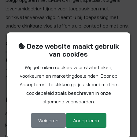
polypropyleen met EPDM O-ringen, speciaal volgens
levensmiddelrichtlijnen voor toepassingen met
drinkwater vervaardigd. Neemt u bij toepassing met
andere drinkbare vloeistoffen a.u.b. contact op met ons.
De afsluitkranen zijn
niet
geschikt voor perslucht,
explosieve gassen, petroleum of andere vloeistoffen en
Deze website maakt gebruik
in verwarmingssystemen of soortgelijke
van cookies
toepassingsgebieden. De afsluitkraan dient gebruikt te
Wij gebruiken cookies voor statistieken,
worden in een volledig "open" of "gesloten" stand (dus
voorkeuren en marketingdoeleinden. Door op
niet als doorstroombegrenzer).
"Accepteren" te klikken ga je akkoord met het
cookiebeleid zoals beschreven in onze
Kenmerken
algemene voorwaarden.
Artikelnr.:
PPMSV040606W
Weigeren
Accepteren
Maat:
Ø 6 mm
Demontabel:
Ja