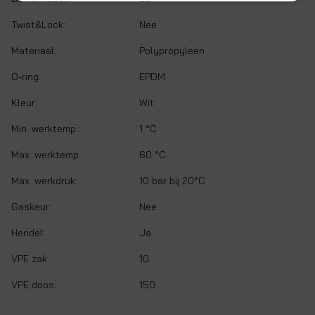
Twist&Lock:
Nee
Materiaal:
Polypropyleen
O-ring:
EPDM
Kleur:
Wit
Min. werktemp.:
1 °C
Max. werktemp.:
60 °C
Max. werkdruk:
10 bar bij 20°C
Gaskeur:
Nee
Hendel:
Ja
VPE zak:
10
VPE doos:
150