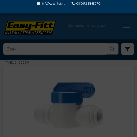
info@easy-fitt.nl
+31(0)72-5345070
Ons kantoor is nu gesloten
HOME ›
KOGELKRANEN
› KOGELKRANEN MET JOHN GUEST STEEKVERBINDING
› PPMSV040606W