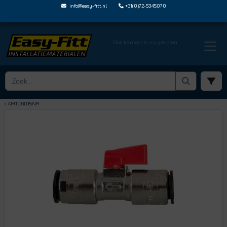
info@easy-fitt.nl
+31(0)72-5345070
Ons kantoor is nu gesloten
HOME ›
KOGELKRANEN
› KOGELKRANEN MET JOHN GUEST STEEKVERBINDING
› AM106015NR