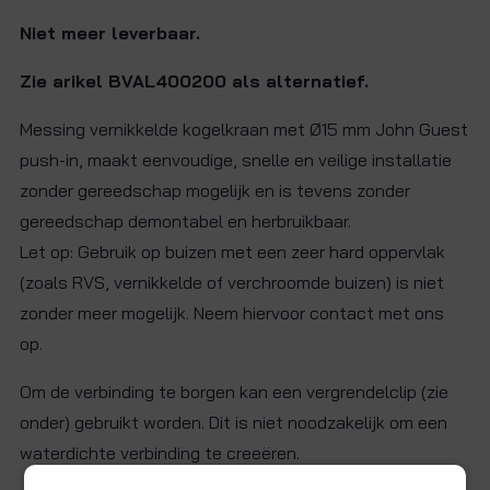
Niet meer leverbaar.
Zie arikel BVAL400200 als alternatief.
Messing vernikkelde kogelkraan met Ø15 mm John Guest
push-in, maakt eenvoudige, snelle en veilige installatie
zonder gereedschap mogelijk en is tevens zonder
gereedschap demontabel en herbruikbaar.
Let op: Gebruik op buizen met een zeer hard oppervlak
(zoals RVS, vernikkelde of verchroomde buizen) is niet
zonder meer mogelijk. Neem hiervoor contact met ons
op.
Om de verbinding te borgen kan een vergrendelclip (zie
onder) gebruikt worden. Dit is niet noodzakelijk om een
waterdichte verbinding te creeëren.