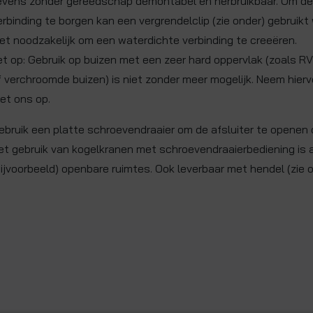
evens zonder gereedschap demontabel en herbruikbaar. Om de
erbinding te borgen kan een vergrendelclip (zie onder) gebruikt 
iet noodzakelijk om een waterdichte verbinding te creeëren.
et op: Gebruik op buizen met een zeer hard oppervlak (zoals RV
f verchroomde buizen) is niet zonder meer mogelijk. Neem hier
et ons op.
ebruik een platte schroevendraaier om de afsluiter te openen o
et gebruik van kogelkranen met schroevendraaierbediening is a
bijvoorbeeld) openbare ruimtes. Ook leverbaar met hendel (zie o