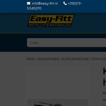
info@easy-fitt.nl
+31(0)72-
5345070
HOME ›
KOGELKRANEN
› KOGELKRANEN MET JOHN GUE
M
e