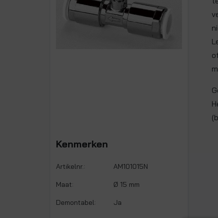
t
v
n
L
o
m
G
H
(
Kenmerken
Artikelnr.:
AM101015N
Maat:
Ø 15 mm
Demontabel:
Ja