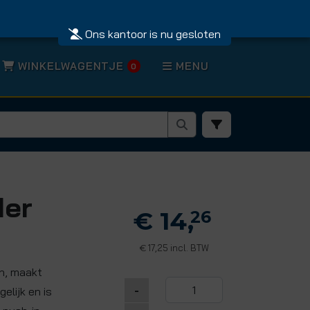
Ons kantoor is nu gesloten
WINKELWAGENTJE
MENU
0
der
€ 14,
26
17,25 incl. BTW
€
n, maakt
-
elijk en is