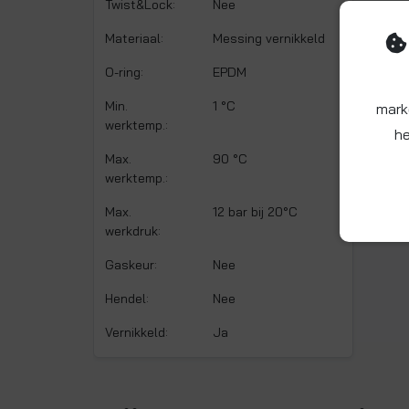
Twist&Lock:
Nee
Materiaal:
Messing vernikkeld
O-ring:
EPDM
Min.
1 °C
mark
werktemp.:
he
Max.
90 °C
werktemp.:
Max.
12 bar bij 20°C
werkdruk:
Gaskeur:
Nee
Hendel:
Nee
Vernikkeld:
Ja