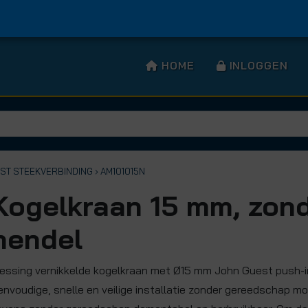
HOME
INLOGGEN
ST STEEKVERBINDING
› AM101015N
Kogelkraan 15 mm, zon
hendel
essing vernikkelde kogelkraan met Ø15 mm John Guest push-i
envoudige, snelle en veilige installatie zonder gereedschap mog