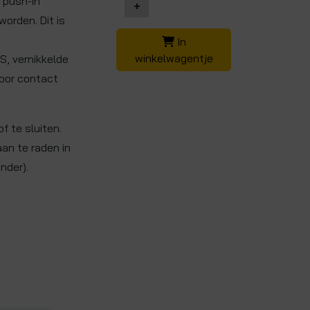
 push-in
+
worden. Dit is
In
winkelwagentje
S, vernikkelde
voor contact
f te sluiten.
an te raden in
nder).