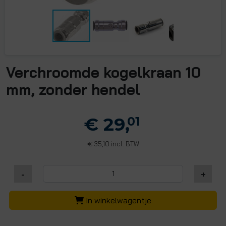
Verchroomde kogelkraan 10
mm, zonder hendel
€ 29,
01
35,10 incl. BTW
€
-
+
In winkelwagentje