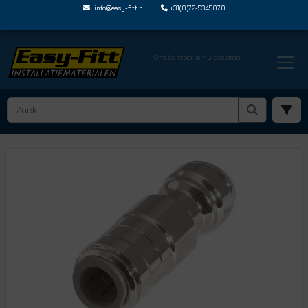
info@easy-fitt.nl
+31(0)72-5345070
Ons kantoor is nu gesloten
HOME ›
KOGELKRANEN
› KOGELKRANEN MET JOHN GUEST STEEKVERBINDING
› 10HSV